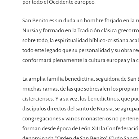
por todo el Occidente europeo.
San Benito es sin duda un hombre forjado en la r
Nursia y formado en la Tradición clásica grecor
sobre todo, la espiritualidad bíblico-cristiana ac
todo este legado que su personalidad y su obra 
conformará plenamente la cultura europea y la ci
La amplia familia benedictina, seguidora de San 
muchas ramas, de las que sobresalen los propiam
cistercienses. Y a su vez, los benedictinos, que 
discípulos directos del santo de Nursia, se agrup
congregaciones y varios monasterios no pertenec
forman desde época de León XIII la Confederaci
denominada “Orden de San Benito” (Ordo Sancti B