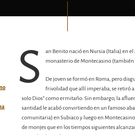
S
an Benito nació en Nursia (Italia) en e
monasterio de Montecasino (también Ita
De joven se formó en Roma, pero disg
ino
frivolidad que allí imperaba, se retiró 
solo Dios” como ermitaño. Sin embargo, la afluenc
na
santidad le acabó convirtiendo en un famoso aba
comunitaria) en Subiaco y luego en Montecasino, 
de monjes que en los tiempos siguientes alcanzar