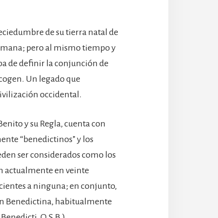
eciedumbre de su tierra natal de
romana; pero al mismo tiempo y
aba de definir la conjunción de
recogen. Un legado que
vilización occidental.
Benito y su Regla, cuenta con
ente “benedictinos” y los
pueden ser considerados como los
an actualmente en veinte
ientes a ninguna; en conjunto,
ón Benedictina, habitualmente
enedicti, O.S.B.).