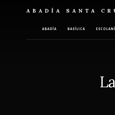
Skip
Skip
to
to
ABADÍA SANTA CR
content
footer
Benedictinos
ABADÍA
BASÍLICA
ESCOLAN
La