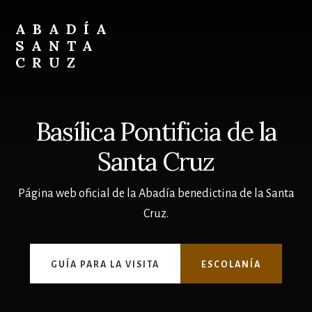
Skip
Skip
to
to
ABADÍA
content
footer
SANTA
CRUZ
Benedictinos
Basílica Pontificia de la
Santa Cruz
Página web oficial de la Abadía benedictina de la Santa
Cruz.
GUÍA PARA LA VISITA
ESCOLANÍA