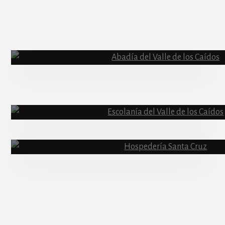
More
Content
Abadía
Escolanía
Basíli
Hospedería