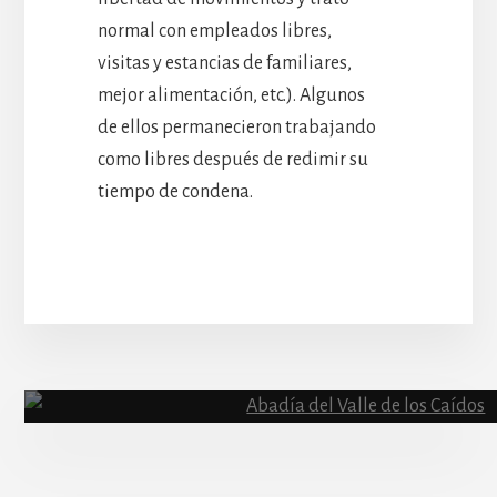
normal con empleados libres,
visitas y estancias de familiares,
mejor alimentación, etc.). Algunos
de ellos permanecieron trabajando
como libres después de redimir su
tiempo de condena.
More
Content