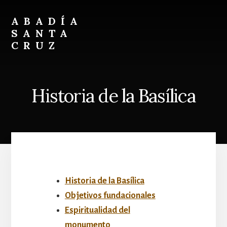
Skip
Skip
to
to
ABADÍA
content
footer
SANTA
CRUZ
Benedictinos
Historia de la Basílica
Historia de la Basílica
Objetivos fundacionales
Espiritualidad del
monumento