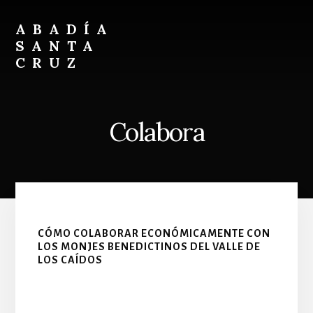
Skip
Skip
to
to
ABADÍA
content
footer
SANTA
CRUZ
Benedictinos
Colabora
CÓMO COLABORAR ECONÓMICAMENTE CON
LOS MONJES BENEDICTINOS DEL VALLE DE
LOS CAÍDOS