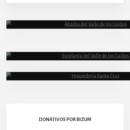
More
Content
Abadía
Escolanía
Basíli
Hospedería
DONATIVOS POR BIZUM