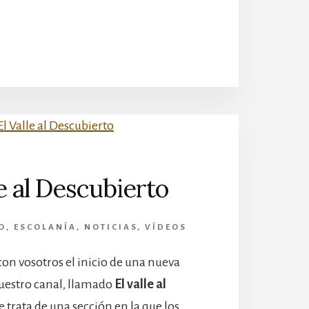
le al Descubierto
O
,
ESCOLANÍA
,
NOTICIAS
,
VÍDEOS
n vosotros el inicio de una nueva
uestro canal, llamado
El valle al
Se trata de una sección en la que los