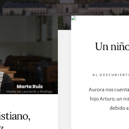
Un niño
AL DESCUBIERT
Aurora nos cuenta 
hijo Arturo, un n
debido a
stiano,
z