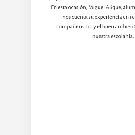
En esta ocasión, Miguel Alique, alumn
nos cuenta su experiencia en re
compañerismo y el buen ambiente
nuestra escolanía.