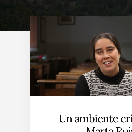
Un ambiente cri
Marta Rui