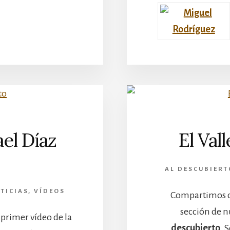
ael Díaz
El Val
AL DESCUBIERT
TICIAS
,
VÍDEOS
Compartimos co
sección de n
primer vídeo de la
descubierto
. 