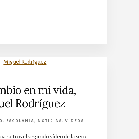
bio en mi vida,
uel Rodríguez
O
,
ESCOLANÍA
,
NOTICIAS
,
VÍDEOS
osotros el segundo vídeo de la serie