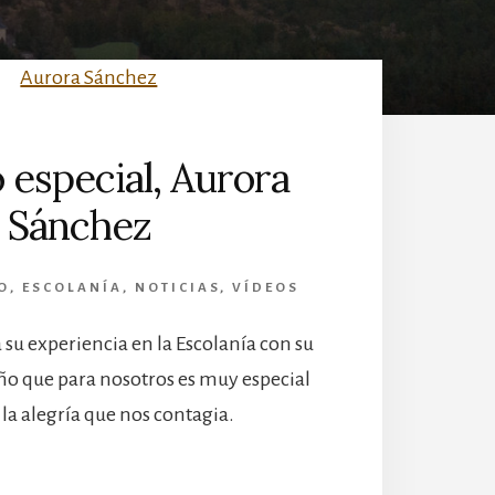
 especial, Aurora
Sánchez
O
,
ESCOLANÍA
,
NOTICIAS
,
VÍDEOS
su experiencia en la Escolanía con su
iño que para nosotros es muy especial
 la alegría que nos contagia.