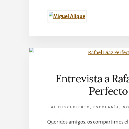
Entrevista a Raf
Perfecto
AL DESCUBIERTO
,
ESCOLANÍA
,
NO
Queridos amigos, os compartimos el 