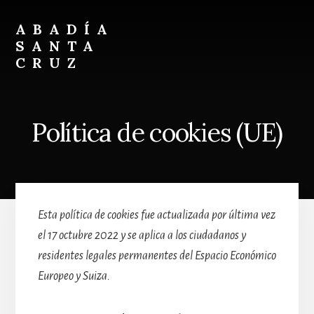
Skip
Skip
to
to
ABADÍA
content
footer
SANTA
CRUZ
Benedictinos
Política de cookies (UE)
Esta política de cookies fue actualizada por última vez
el 17 octubre 2022 y se aplica a los ciudadanos y
residentes legales permanentes del Espacio Económico
Europeo y Suiza.