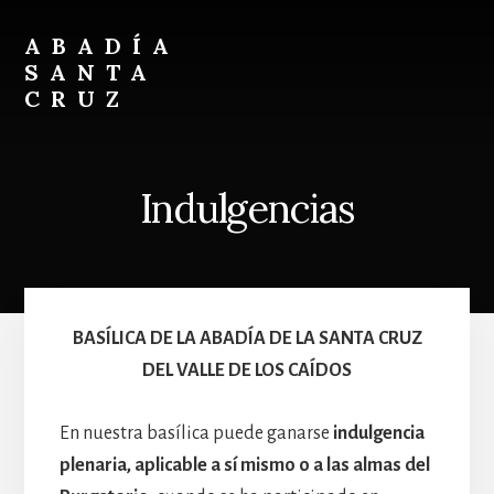
Skip
Skip
to
to
ABADÍA
content
footer
SANTA
CRUZ
Benedictinos
Indulgencias
BASÍLICA DE LA ABADÍA DE LA SANTA CRUZ
DEL VALLE DE LOS CAÍDOS
En nuestra basílica puede ganarse
indulgencia
plenaria, aplicable a sí mismo o a las almas del