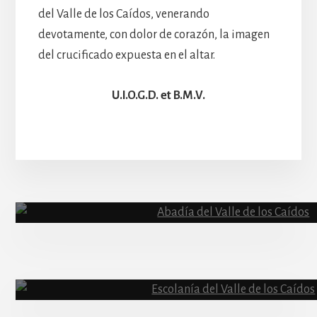
del Valle de los Caídos, venerando
devotamente, con dolor de corazón, la imagen
del crucificado expuesta en el altar.
U.I.O.G.D. et B.M.V.
More
Content