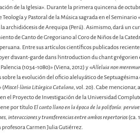
ración de la Iglesia». Durante la primera quincena de octub
e Teología y Pastoral de la Música sagrada en el Seminario 
la archidiócesis de Arequipa (Perú). Asimismo, dará un cur
ento de Canto de Gregoriano al Coro de Niños de la Catedr
 peruana. Entre sus artículos científicos publicados recien
oyer d’avant-garde dans l’introduction du chant grégorien e
Palencia (1034-1080)» (Viena, 2012) y «
Alleluia non meremur
s sobre la evolución del oficio aleluyático de Septuagésima
 (
Miscel•lània Litúrgica Catalana
, vol. 20). Cabe mencionar,
 en el Proyecto de Investigación de la Universidad Complu
iene por título
El canto llano en la época de la polifonía: pervive
es, interacciones y transferencias entre ambos repertorios
(ca. 
la profesora Carmen Julia Gutiérrez.