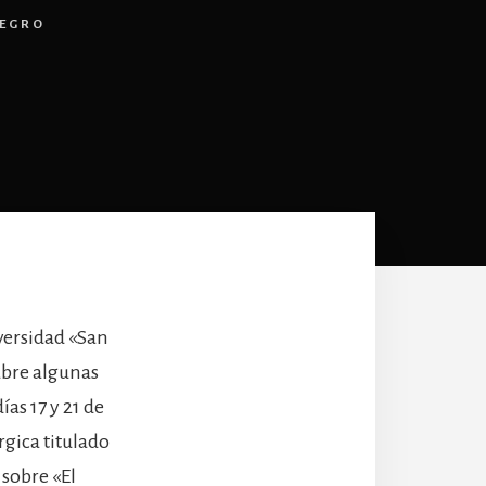
NEGRO
iversidad «San
ubre algunas
as 17 y 21 de
rgica titulado
 sobre «El