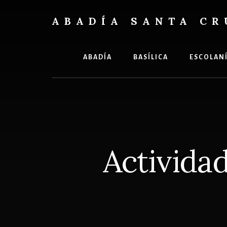
Skip
Skip
to
to
ABADÍA SANTA CR
content
footer
Benedictinos
ABADÍA
BASÍLICA
ESCOLAN
Actividad