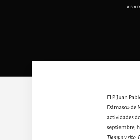
ABAD
El P. Juan Pab
Dámaso» de Ma
actividades do
septiembre, h
Tiempo y rito. 