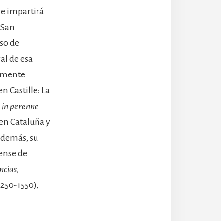
re impartirá
«San
so de
al de esa
temente
n Castille: La
 in perenne
 en Cataluña y
 además, su
tense de
ncias,
1250-1550),