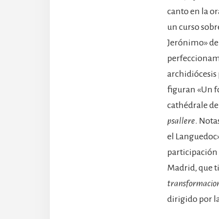
canto en la o
un curso sobr
Jerónimo» de 
perfeccionami
archidiócesis
figuran «Un f
cathédrale de 
psallere
. Nota
el Languedoc»
participación
Madrid, que t
transformacion
dirigido por 