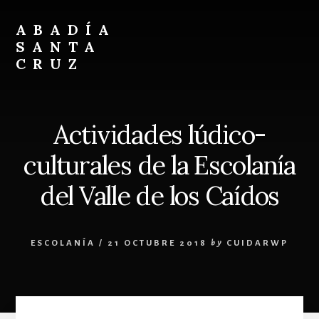
Skip
Skip
to
to
ABADÍA
content
footer
SANTA
CRUZ
Benedictinos
Actividades lúdico-
culturales de la Escolanía
del Valle de los Caídos
ESCOLANÍA
/
21 OCTUBRE 2018
by
CUIDARWP