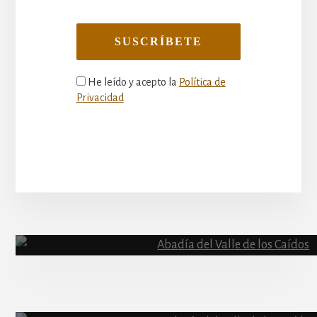
He leído y acepto la
Política de
Privacidad
More
Content