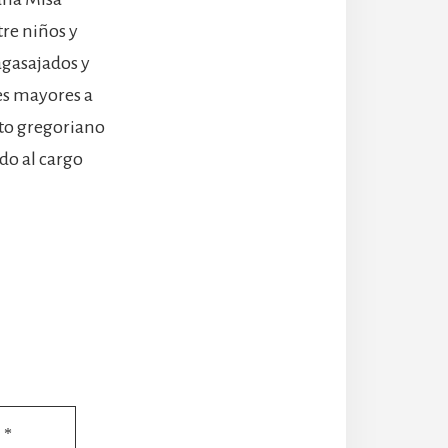
tre niños y
agasajados y
es mayores a
nto gregoriano
do al cargo