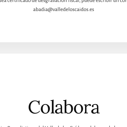
sea certificado de desgravación fiscal, puede escribir un co
abadia@valledeloscaidos.es
Colabora