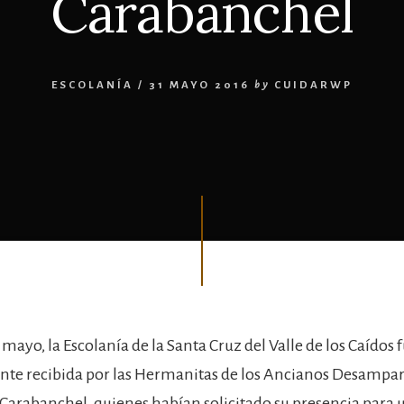
Carabanchel
ESCOLANÍA
/
31 MAYO 2016
by
CUIDARWP
 mayo, la Escolanía de la Santa Cruz del Valle de los Caídos 
te recibida por las Hermanitas de los Ancianos Desampar
 Carabanchel, quienes habían solicitado su presencia para 