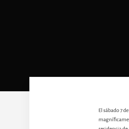
El sábado 7 de
magníficamen
residencia de