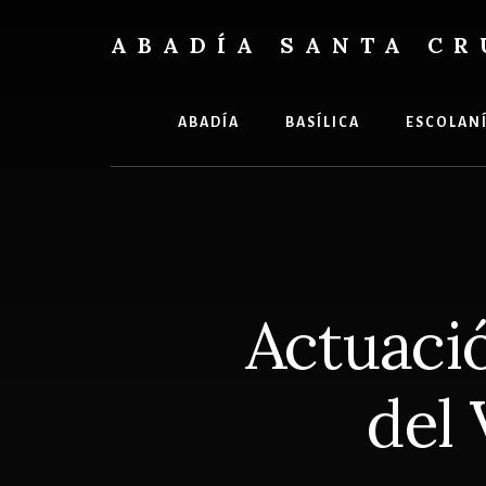
Skip
Skip
to
to
ABADÍA SANTA CR
content
footer
Benedictinos
ABADÍA
BASÍLICA
ESCOLAN
Actuació
del 