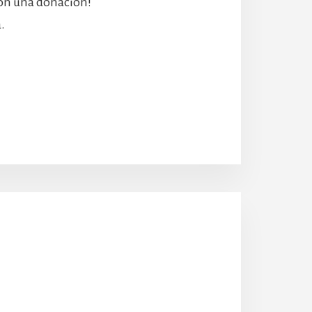
con una donación!
.