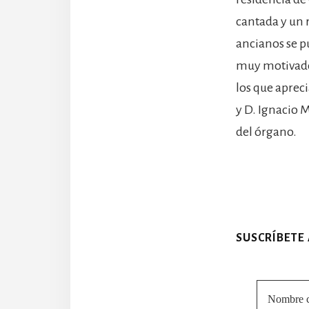
cantada y un r
ancianos se p
muy motivados
los que aprec
y D. Ignacio 
del órgano.
SUSCRÍBETE