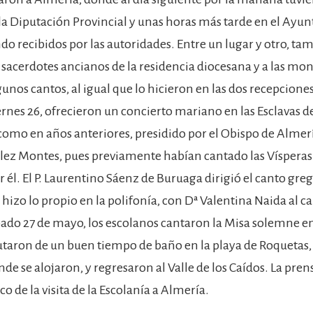
la Diputación Provincial y unas horas más tarde en el Ayu
ndo recibidos por las autoridades. Entre un lugar y otro, ta
s sacerdotes ancianos de la residencia diocesana y a las monj
unos cantos, al igual que lo hicieron en las dos recepciones
rnes 26, ofrecieron un concierto mariano en las Esclavas d
omo en años anteriores, presidido por el Obispo de Almer
lez Montes, pues previamente habían cantado las Víspera
 él. El P. Laurentino Sáenz de Buruaga dirigió el canto gre
hizo lo propio en la polifonía, con Dª Valentina Naida al c
bado 27 de mayo, los escolanos cantaron la Misa solemne en
rutaron de un buen tiempo de baño en la playa de Roquetas, 
de se alojaron, y regresaron al Valle de los Caídos. La prens
o de la visita de la Escolanía a Almería.