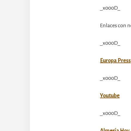
_x000D_
Enlaces con n
_x000D_
Europa Press
_x000D_
Youtube
_x000D_
Almería Hoy