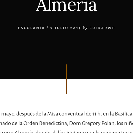
Almería
ESCOLANÍA
/
9 JULIO 2017
by
CUIDARWP
e mayo, después de la Misa conventual de 11 h. en la Basílic
imado de la Orden Benedictina, Dom Gregory Polan, los niño
jaron a Almería, donde al día siguiente por la mañana tuvi