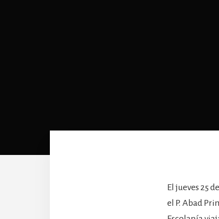
El jueves 25 d
el P. Abad Pr
Escolanía via