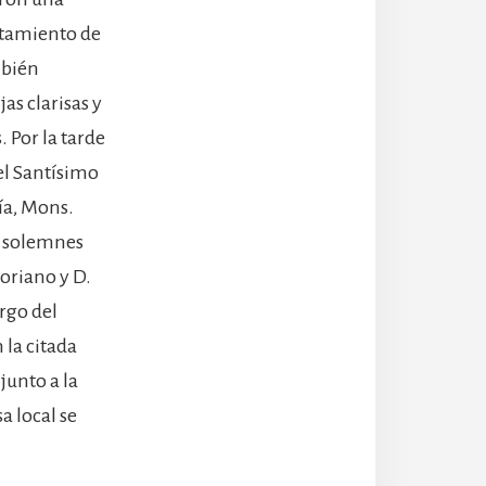
ntamiento de
mbién
as clarisas y
. Por la tarde
el Santísimo
ía, Mons.
s solemnes
goriano y D.
argo del
 la citada
junto a la
a local se