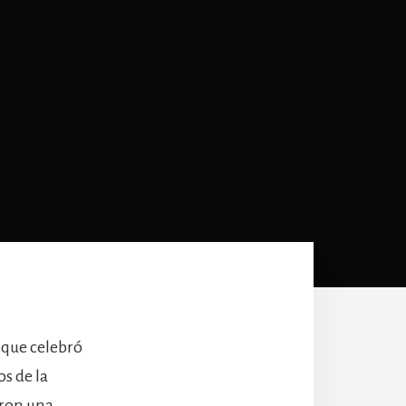
a que celebró
s de la
eron una