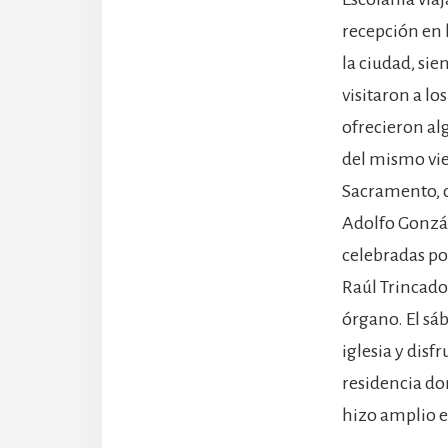
recepción en 
la ciudad, sie
visitaron a lo
ofrecieron alg
del mismo vie
Sacramento, c
Adolfo Gonzá
celebradas por
Raúl Trincado 
órgano. El sá
iglesia y disf
residencia don
hizo amplio ec