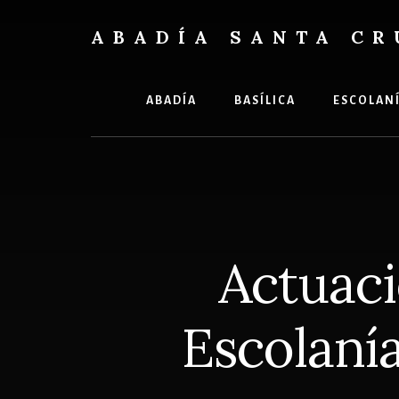
Skip
Skip
to
to
ABADÍA SANTA CR
content
footer
Benedictinos
ABADÍA
BASÍLICA
ESCOLAN
Actuaci
Escolanía