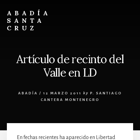
Skip
Skip
to
to
ABADÍA
content
footer
SANTA
CRUZ
Benedictinos
Artículo de recinto del
Valle en LD
ABADÍA
/
12 MARZO 2011
by
P. SANTIAGO
CANTERA MONTENEGRO
En fechas recientes ha aparecido en Libertad