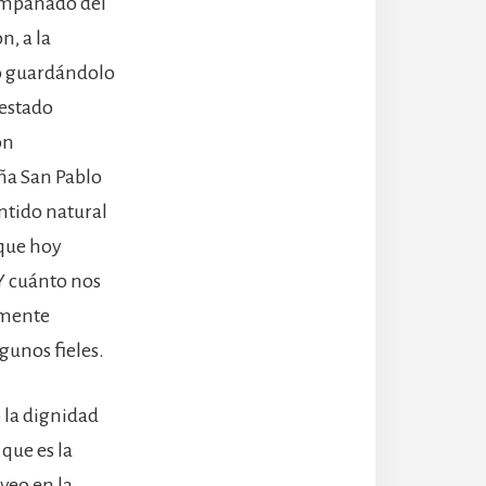
compañado del
n, a la
ro guardándolo
 estado
ón
ña San Pablo
ntido natural
 que hoy
Y cuánto nos
emente
gunos fieles.
 la dignidad
que es la
 veo en la