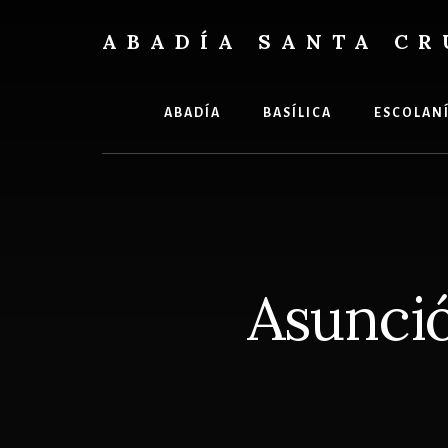
Skip
Skip
to
to
ABADÍA SANTA CR
content
footer
Benedictinos
ABADÍA
BASÍLICA
ESCOLAN
Asunció