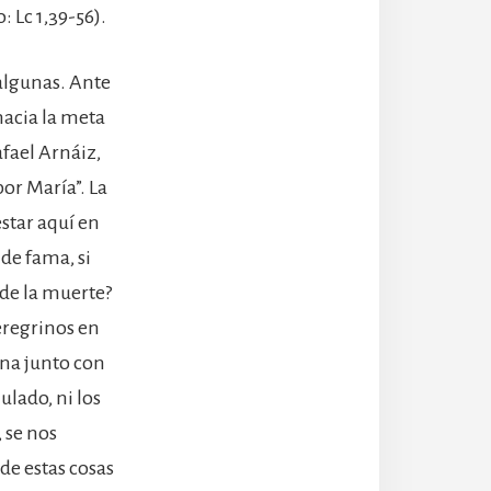
: Lc 1,39-56).
algunas. Ante
hacia la meta
afael Arnáiz,
por María”. La
star aquí en
 de fama, si
 de la muerte?
peregrinos en
ina junto con
ulado, ni los
 se nos
de estas cosas