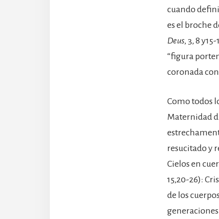
cuando defini
es el broche d
Deus
, 3, 8 y1
“figura porten
coronada con d
Como todos los
Maternidad di
estrechamente 
resucitado y re
Cielos en cuer
15,20-26): Cri
de los cuerpos
generaciones 