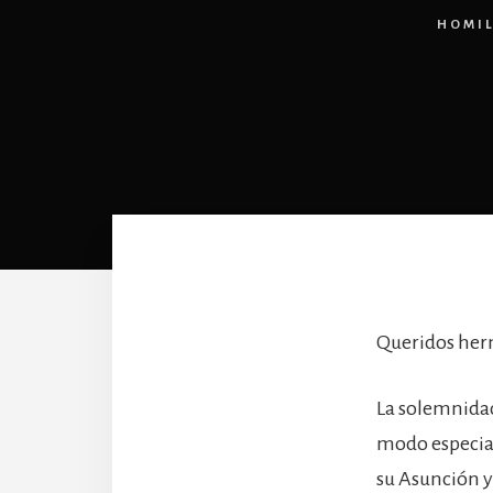
HOMIL
Queridos he
La solemnidad
modo especial 
su Asunción y