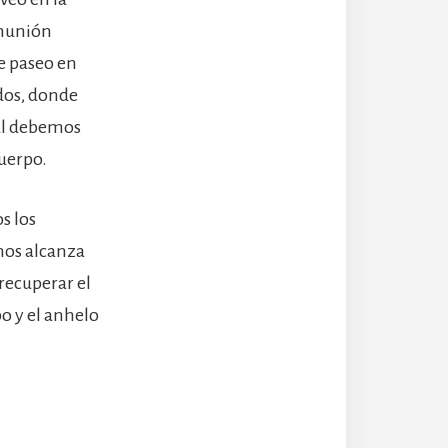
omunión
e paseo en
dos, donde
ual debemos
uerpo.
s los
 nos alcanza
recuperar el
po y el anhelo