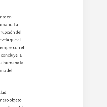
ante en
humano. La
rrupción del
evela que el
siempre con el
, concluye la
ona humana la
rma del
edad
 mero objeto