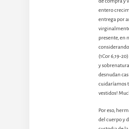
de compra y v
entero crecim
entrega por a
virginalmente
presente, en 
considerando 
(1Cor 6,19-20
y sobrenatura
desnudan casi
cuidaríamos 
vestidos! Muc
Por eso, herm
del cuerpo y 
custodia de la