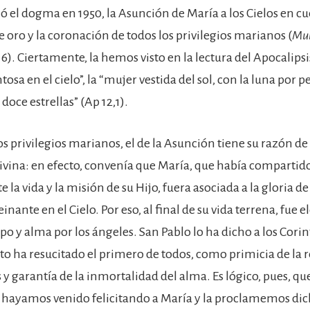
ó el dogma en 1950, la Asunción de María a los Cielos en c
e oro y la coronación de todos los privilegios marianos (
Mun
5-16). Ciertamente, la hemos visto en la lectura del Apocalips
tosa en el cielo”, la “mujer vestida del sol, con la luna por p
oce estrellas” (Ap 12,1).
 privilegios marianos, el de la Asunción tiene su razón de 
vina: en efecto, convenía que María, que había compartid
la vida y la misión de su Hijo, fuera asociada a la gloria de
inante en el Cielo. Por eso, al final de su vida terrena, fue e
po y alma por los ángeles. San Pablo lo ha dicho a los Corin
sto ha resucitado el primero de todos, como primicia de la 
 y garantía de la inmortalidad del alma. Es lógico, pues, que
hayamos venido felicitando a María y la proclamemos dic