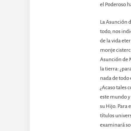
el Poderoso ha
La Asunción d
todo, nos indi
de la vida ete
monje cisterci
Asunción de M
la tierra: ¿pa
nada de todo 
¿Acaso tales c
este mundo y 
su Hijo. Para 
títulos univer
examinará sob