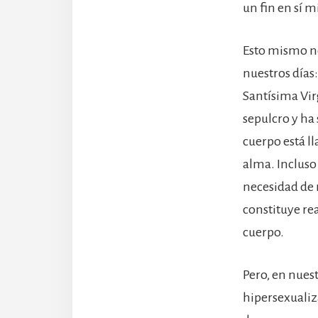
un fin en sí 
Esto mismo no
nuestros días
Santísima Vir
sepulcro y ha 
cuerpo está ll
alma. Incluso 
necesidad de 
constituye re
cuerpo.
Pero, en nues
hipersexualiz