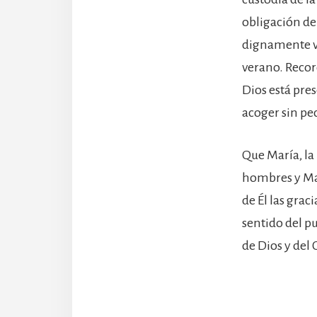
obligación de
dignamente ve
verano. Recor
Dios está pres
acoger sin pe
Que María, la 
hombres y Mad
de Él las gra
sentido del pu
de Dios y del