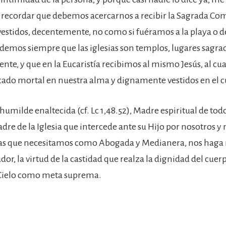
 recordar que debemos acercarnos a recibir la Sagrada C
stidos, decentemente, no como si fuéramos a la playa o d
demos siempre que las iglesias son templos, lugares sagra
ente, y que en la Eucaristía recibimos al mismo Jesús, al c
cado mortal en nuestra alma y dignamente vestidos en el c
humilde enaltecida (cf. Lc 1,48.52), Madre espiritual de todo
re de la Iglesia que intercede ante su Hijo por nosotros y
cias que necesitamos como Abogada y Medianera, nos haga 
dor, la virtud de la castidad que realza la dignidad del cuer
 Cielo como meta suprema.