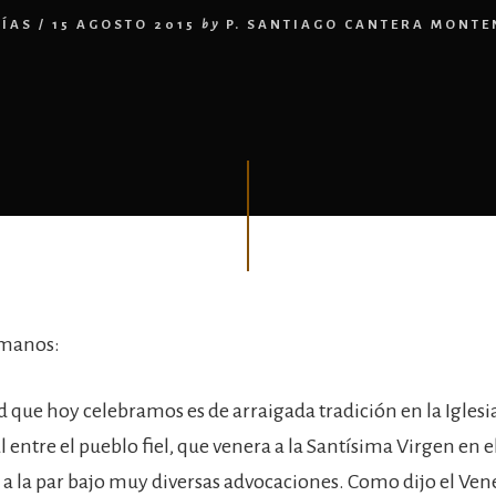
ÍAS
/
15 AGOSTO 2015
by
P. SANTIAGO CANTERA MONT
rmanos:
 que hoy celebramos es de arraigada tradición en la Iglesi
entre el pueblo fiel, que venera a la Santísima Virgen en e
 a la par bajo muy diversas advocaciones. Como dijo el Vene