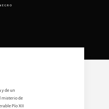
ENEGRO
a y de un
l misterio de
rable Pío XII