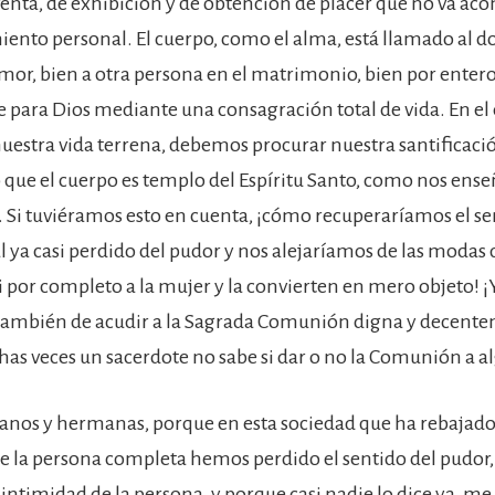
enta, de exhibición y de obtención de placer que no va a
iento personal. El cuerpo, como el alma, está llamado al do
mor, bien a otra persona en el matrimonio, bien por ente
 para Dios mediante una consagración total de vida. En el
nuestra vida terrena, debemos procurar nuestra santificaci
que el cuerpo es templo del Espíritu Santo, como nos ense
). Si tuviéramos esto en cuenta, ¡cómo recuperaríamos el se
l ya casi perdido del pudor y nos alejaríamos de las modas
 por completo a la mujer y la convierten en mero objeto! ¡
también de acudir a la Sagrada Comunión digna y decent
has veces un sacerdote no sabe si dar o no la Comunión a al
anos y hermanas, porque en esta sociedad que ha rebajado
de la persona completa hemos perdido el sentido del pudor, 
 intimidad de la persona, y porque casi nadie lo dice ya, me