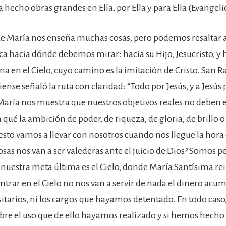
 hecho obras grandes en Ella, por Ella y para Ella (Evangelio
e María nos enseña muchas cosas, pero podemos resaltar 
ca hacia dónde debemos mirar: hacia su Hijo, Jesucristo, y 
rna en el Cielo, cuyo camino es la imitación de Cristo. San R
ense señaló la ruta con claridad: “Todo por Jesús, y a Jesús 
aría nos muestra que nuestros objetivos reales no deben e
ra qué la ambición de poder, de riqueza, de gloria, de brillo o
esto vamos a llevar con nosotros cuando nos llegue la hora
osas nos van a ser valederas ante el juicio de Dios? Somos 
nuestra meta última es el Cielo, donde María Santísima re
entrar en el Cielo no nos van a servir de nada el dinero acum
sitarios, ni los cargos que hayamos detentado. En todo caso,
re el uso que de ello hayamos realizado y si hemos hecho 