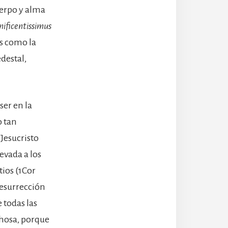
uerpo y alma
ificentissimus
is como la
edestal,
ser en la
o tan
 Jesucristo
levada a los
tios (1Cor
resurrección
 todas las
hosa, porque