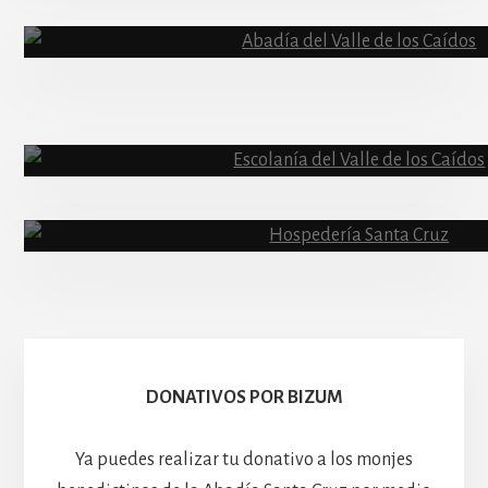
Content
Abadía
Escolanía
Basíli
Hospedería
DONATIVOS POR BIZUM
Ya puedes realizar tu donativo a los monjes