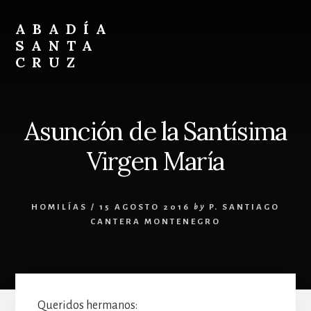
Skip
Skip
to
to
ABADÍA
content
footer
SANTA
CRUZ
Benedictinos
Asunción de la Santísima
Virgen María
HOMILÍAS
/
15 AGOSTO 2016
by
P. SANTIAGO
CANTERA MONTENEGRO
Queridos hermanos: