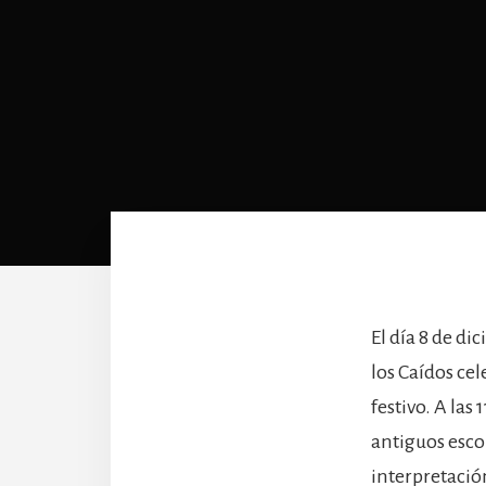
El día 8 de di
los Caídos cel
festivo. A las
antiguos esc
interpretació