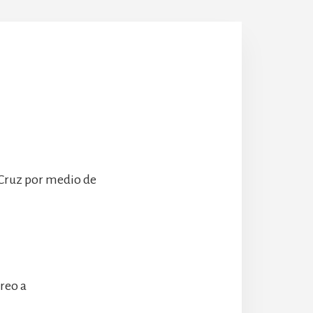
Escolanía
Hospeder
 Cruz por medio de
rreo a