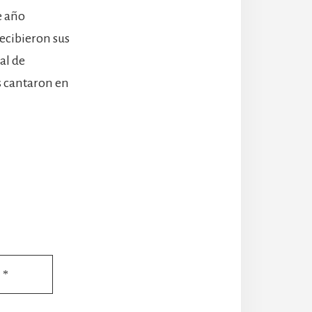
e año
ecibieron sus
al de
es cantaron en