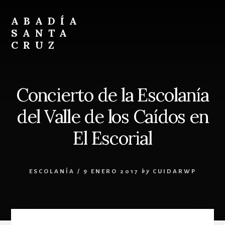
Skip
Skip
to
to
ABADÍA
content
footer
SANTA
CRUZ
Benedictinos
Concierto de la Escolanía
del Valle de los Caídos en
El Escorial
ESCOLANÍA
/
9 ENERO 2017
by
CUIDARWP