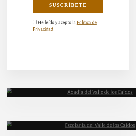
He leído y acepto la
Política de
Privacidad
More
Content