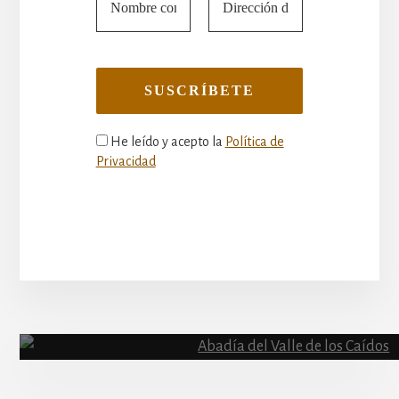
He leído y acepto la
Política de
Privacidad
More
Content