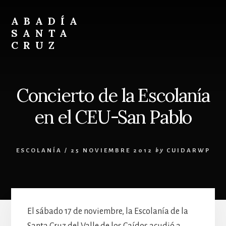
Skip
Skip
to
to
ABADÍA
content
footer
SANTA
CRUZ
Benedictinos
Concierto de la Escolanía
en el CEU-San Pablo
ESCOLANÍA
/
25 NOVIEMBRE 2012
by
CUIDARWP
El sábado 17 de noviembre, la Escolanía de la
Santa Cruz del Valle de los Caídos acudió a