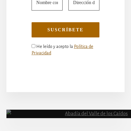
He leído y acepto la
Política de
Privacidad
More
Content