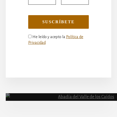
He leído y acepto la
Política de
Privacidad
More
Content