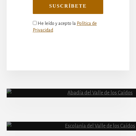
He leído y acepto la
Política de
Privacidad
More
Content