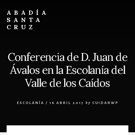
Skip
Skip
to
to
ABADÍA
content
footer
SANTA
CRUZ
Benedictinos
Conferencia de D. Juan de
Ávalos en la Escolanía del
Valle de los Caídos
ESCOLANÍA
/
16 ABRIL 2017
by
CUIDARWP