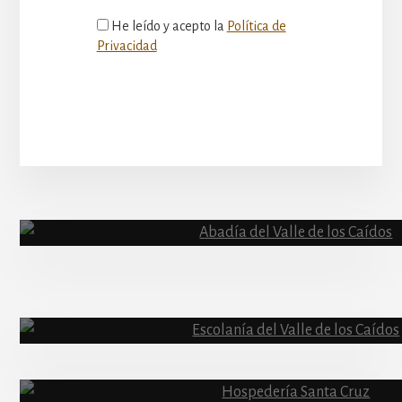
He leído y acepto la
Política de
Privacidad
More
Content
Abadía