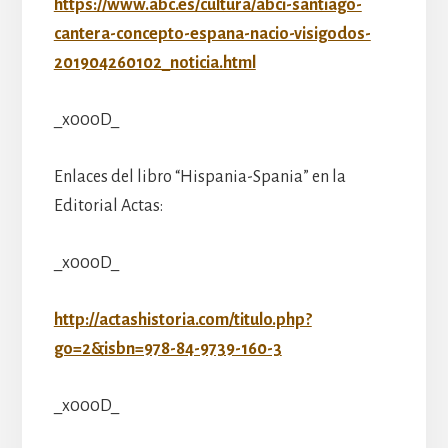
https://www.abc.es/cultura/abci-santiago-
cantera-concepto-espana-nacio-visigodos-
201904260102_noticia.html
_x000D_
Enlaces del libro “Hispania-Spania” en la
Editorial Actas:
_x000D_
http://actashistoria.com/titulo.php?
go=2&isbn=978-84-9739-160-3
_x000D_