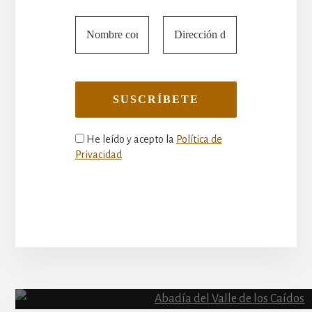
He leído y acepto la
Política de
Privacidad
More
Content