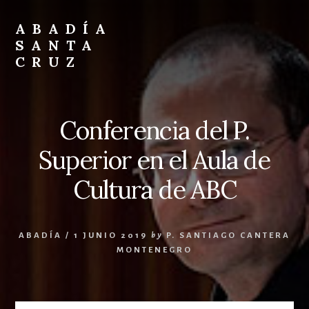
Skip
Skip
to
to
ABADÍA
content
footer
SANTA
CRUZ
Benedictinos
Conferencia del P.
Superior en el Aula de
Cultura de ABC
ABADÍA
/
1 JUNIO 2019
by
P. SANTIAGO CANTERA
MONTENEGRO