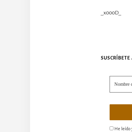
_x000D_
SUSCRÍBETE
He leído 