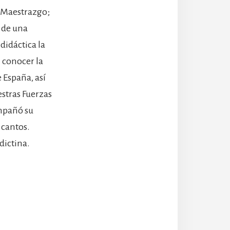
l Maestrazgo;
 de una
idáctica la
n conocer la
e España, así
estras Fuerzas
mpañó su
 cantos.
dictina.