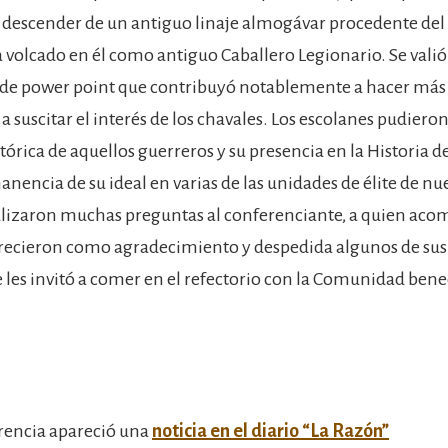
l descender de un antiguo linaje almogávar procedente de
 volcado en él como antiguo Caballero Legionario. Se valió
de power point que contribuyó notablemente a hacer más d
a suscitar el interés de los chavales. Los escolanes pudiero
tórica de aquellos guerreros y su presencia en la Historia d
nencia de su ideal en varias de las unidades de élite de nu
lizaron muchas preguntas al conferenciante, a quien aco
ofrecieron como agradecimiento y despedida algunos de sus
 les invitó a comer en el refectorio con la Comunidad bene
rencia apareció una
noticia en el diario “La Razón”