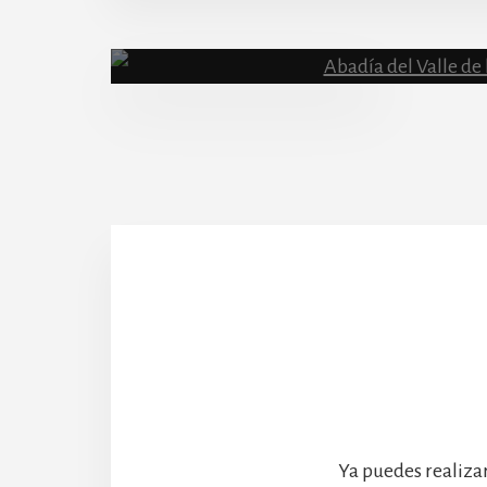
More
Content
Abadía
Ya puedes realiza