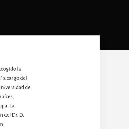
acogido la
” a cargo del
Universidad de
Raíces,
opa. La
n del Dr. D.
an