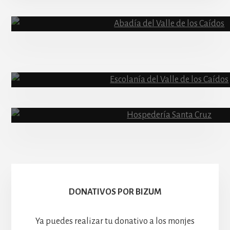
Content
Abadía
Escolanía
Basíli
Hospedería
DONATIVOS POR BIZUM
Ya puedes realizar tu donativo a los monjes