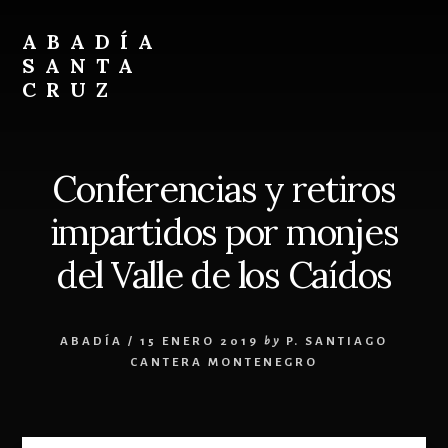
Skip
Skip
to
to
ABADÍA
content
footer
SANTA
CRUZ
Benedictinos
Conferencias y retiros
impartidos por monjes
del Valle de los Caídos
ABADÍA
/
15 ENERO 2019
by
P. SANTIAGO
CANTERA MONTENEGRO