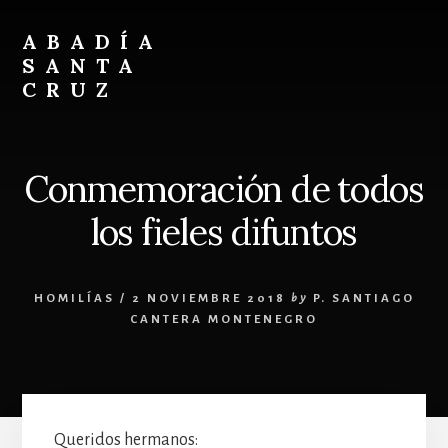
Skip
Skip
to
to
ABADÍA
content
footer
SANTA
CRUZ
Benedictinos
Conmemoración de todos
los fieles difuntos
HOMILÍAS
/
2 NOVIEMBRE 2018
by
P. SANTIAGO
CANTERA MONTENEGRO
Queridos hermanos: