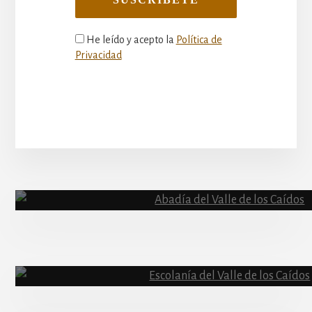
He leído y acepto la
Política de
Privacidad
More
Content
Abadía