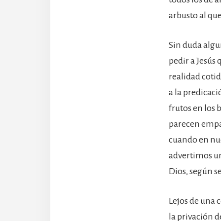
arbusto al que
Sin duda algu
pedir a Jesús q
realidad cotid
a la predicaci
frutos en los 
parecen empaña
cuando en nue
advertimos un
Dios, según s
Lejos de una 
la privación d