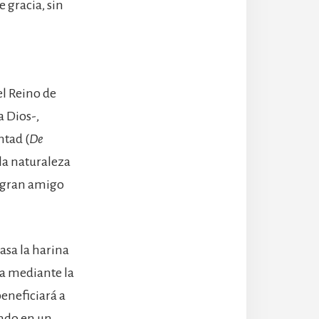
 gracia, sin
el Reino de
a Dios-,
ntad (
De
 la naturaleza
 gran amigo
asa la harina
ia mediante la
beneficiará a
endo en un