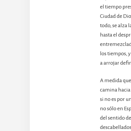
el tiempo pres
Ciudad de Dio
todo, se alza
hasta el despr
entremezclada
los tiempos, 
a arrojar def
A medida que 
camina hacia 
si no es por u
no sólo en Es
del sentido de
descabellados 