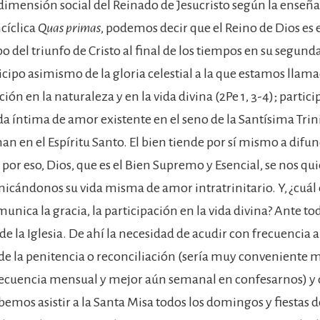
a dimensión social del Reinado de Jesucristo según la enseñ
ncíclica
Quas primas
, podemos decir que el Reino de Dios es e
po del triunfo de Cristo al final de los tiempos en su segund
icipo asimismo de la gloria celestial a la que estamos llama
ación en la naturaleza y en la vida divina (2Pe 1, 3-4); partic
ida íntima de amor existente en el seno de la Santísima Trin
man en el Espíritu Santo. El bien tiende por sí mismo a difun
or eso, Dios, que es el Bien Supremo y Esencial, se nos qui
cándonos su vida misma de amor intratrinitario. Y, ¿cuál es
unica la gracia, la participación en la vida divina? Ante tod
 la Iglesia. De ahí la necesidad de acudir con frecuencia a
e la penitencia o reconciliación (sería muy conveniente 
ecuencia mensual y mejor aún semanal en confesarnos) y 
bemos asistir a la Santa Misa todos los domingos y fiestas d