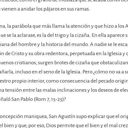
 vienen a anidar los pájaros en sus ramas.
na, la parábola que más llama la atención y que hizo a los 
ue se la aclarase, es la del trigo y la cizaña. En ella aparece 
iana del hombre y la historia del mundo. A nadie se le esca
ón de Cristo y su obra redentora, perpetuada en la Iglesia y
buenos cristianos, surgen brotes de cizaña que obstaculizan
rla, incluso en el seno de la Iglesia. Pero ¿cómo no va a s
stro propio interior, como consecuencia del pecado origin
a tensión entre las malas inclinaciones y los deseos de ele
eñaló San Pablo (Rom 7, 15-25)?
concepción maniquea, San Agustín supo explicar que el ori
el bien y que, por eso, Dios permite que el bien y el mal cre