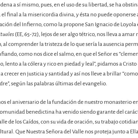
ena a sí mismo, pues, en el uso de su libertad, se ha obsti
 el final a la misericordia divina, y ésta no puede oponerse a 
ación del Infierno, como la propone San Ignacio de Loyola 
ituales
(EE, 65-72), lejos de ser algo tétrico, nos lleva a amar
o, al comprender la tristeza de lo que sería la ausencia pe
nfiando, como nos dice el salmo, en que el Señor es “clemen
, lento a la cólera y rico en piedad y leal”, pidamos a Crist
 crecer en justicia y santidad y así nos lleve a brillar “como 
dre”, según las palabras últimas del evangelio.
s el aniversario de la fundación de nuestro monasterio e
Comunidad benedictina ha venido siendo garante del caráct
lle de los Caídos, con su vida de oración, su trabajo cotidia
ultural. Que Nuestra Señora del Valle nos proteja junto a Ell