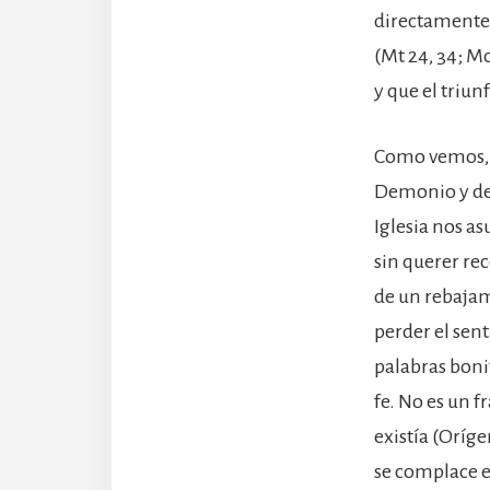
directamente 
(Mt 24, 34; Mc
y que el triunf
Como vemos, e
Demonio y del
Iglesia nos a
sin querer re
de un rebajam
perder el sent
palabras boni
fe. No es un 
existía (Oríg
se complace e