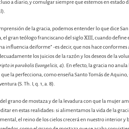
cluso a diario, y comulgar siempre que estemos en estado de
l).
mprensión de la gracia, podemos entender lo que dice San
 el gran teólogo franciscano del siglo XIII, cuando define 
a influencia deiforme” -es decir, que nos hace conformes 
ecuadamente los juicios de la razón y los deseos de la volu
ipto in parabolis Evangelicis, 4
). En efecto, la gracia no anula
 que la perfecciona, como enseña Santo Tomás de Aquino,
tura (S. Th. I, q. 1, a. 8).
 del grano de mostaza y de la levadura con que la mujer am
itar en estas realidades: si alimentamos la vida de la grac
mental, el reino de los cielos crecerá en nuestro interior y 
alrededor, como el grano de mostaza que se acaba convirti