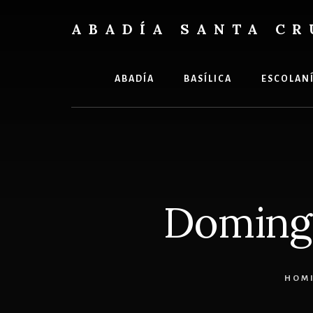
Skip
Skip
to
to
ABADÍA SANTA CR
content
footer
Benedictinos
ABADÍA
BASÍLICA
ESCOLAN
Domingo
HOMI