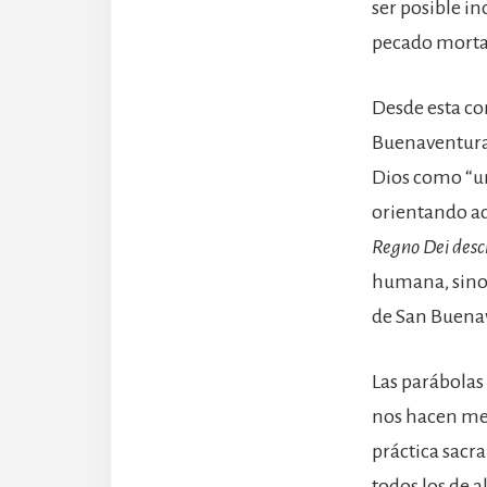
ser posible in
pecado morta
Desde esta co
Buenaventura,
Dios como “un
orientando ad
Regno Dei descr
humana, sino
de San Buenaven
Las parábolas
nos hacen med
práctica sacra
todos los de 