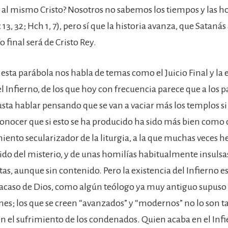
al mismo Cristo? Nosotros no sabemos los tiempos y las ho
 13, 32; Hch 1, 7), pero sí que la historia avanza, que Satanás
o final será de Cristo Rey.
sta parábola nos habla de temas como el Juicio Final y la e
 Infierno, de los que hoy con frecuencia parece que a los pa
susta hablar pensando que se van a vaciar más los templos s
conocer que si esto se ha producido ha sido más bien como
iento secularizador de la liturgia, a la que muchas veces
ido del misterio, y de unas homilías habitualmente insulsas
tas, aunque sin contenido. Pero la existencia del Infierno 
fracaso de Dios, como algún teólogo ya muy antiguo supuso q
enes; los que se creen “avanzados” y “modernos” no lo son t
n el sufrimiento de los condenados. Quien acaba en el Infi