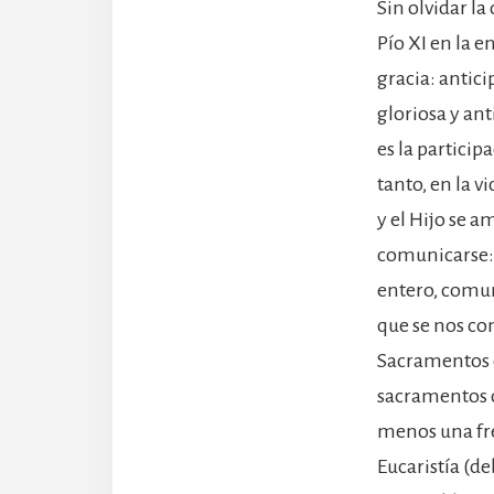
Sin olvidar l
Pío XI en la e
gracia: antici
gloriosa y ant
es la particip
tanto, en la v
y el Hijo se a
comunicarse: p
entero, comuni
que se nos com
Sacramentos de
sacramentos d
menos una fr
Eucaristía (de