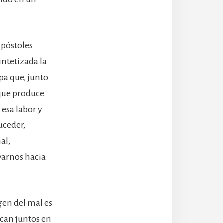
Apóstoles
sintetizada la
pa que, junto
 que produce
 esa labor y
uceder,
al,
varnos hacia
gen del mal es
zcan juntos en