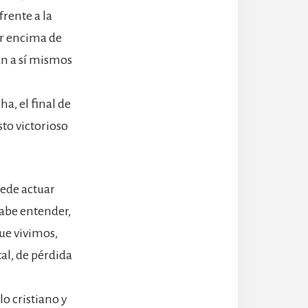
frente a la
or encima de
an a sí mismos
a, el final de
to victorioso
uede actuar
cabe entender,
que vivimos,
al, de pérdida
lo cristiano y