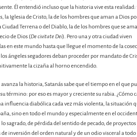
ente. Él entendió incluso que la historia vive esta realidad: 
s, la Iglesia de Cristo, la de los hombres que aman a Dios p
 la Ciudad Terrena o del Diablo, la de los hombres que se am
ecio de Dios (
De civitate Dei
). Pero una y otra ciudad viven
s en este mundo hasta que llegue el momento de la cosech
y los ángeles segadores deban proceder por mandato de Cris
initivamente la cizaña al horno encendido.
avanza la historia, Satanás sabe que el tiempo en el que p
su término: por eso es mayor y creciente su rabia. ¿Cómo 
na influencia diabólica cada vez más violenta, la situación 
paña, sino en todo el mundo y especialmente en el occident
 lo sagrado, de pérdida del sentido de pecado, de proyectos
de inversión del orden natural y de un odio visceral a todo 