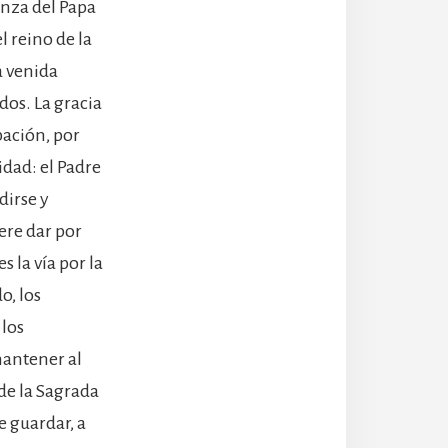
anza del Papa
l reino de la
a venida
dos. La gracia
ipación, por
idad: el Padre
dirse y
ere dar por
 la vía por la
o, los
 los
mantener al
de la Sagrada
e guardar, a