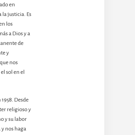
nado en
la justicia. Es
en los
 más a Dios y a
rmanente de
te y
o que nos
el sol en el
n 1958. Desde
er religioso y
no y su labor
a y nos haga