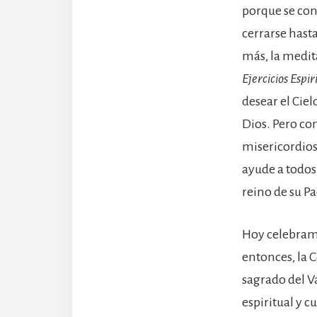
porque se cond
cerrarse hasta
más, la medit
Ejercicios Espir
desear el Ciel
Dios. Pero co
misericordioso
ayude a todos a
reino de su Pa
Hoy celebramo
entonces, la 
sagrado del Va
espiritual y c