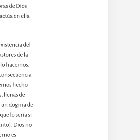
ras de Dios
 actúa en ella
xistencia del
stores de la
i lo hacemos,
 consecuencia
 hemos hecho
, llenas de
es un dogma de
ue lo sería si
anto). Dios no
erno es