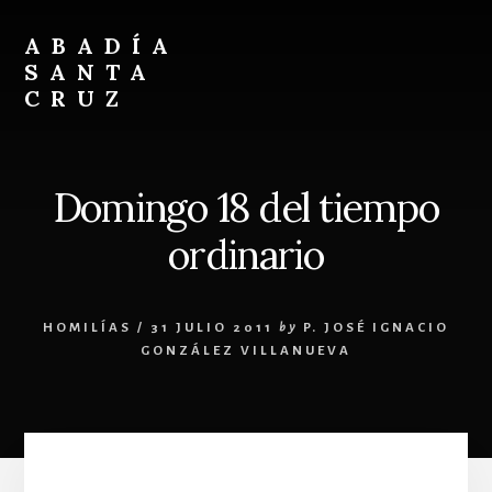
Skip
Skip
to
to
ABADÍA
content
footer
SANTA
CRUZ
Benedictinos
Domingo 18 del tiempo
ordinario
HOMILÍAS
/
31 JULIO 2011
by
P. JOSÉ IGNACIO
GONZÁLEZ VILLANUEVA