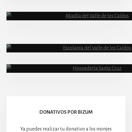
Content
Abadía
Escolanía
Basíli
Hospedería
DONATIVOS POR BIZUM
Ya puedes realizar tu donativo a los monjes