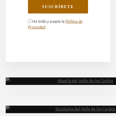
He leído y acepto la
Política de
Privacidad
More
Content