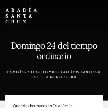
Skip
Skip
to
to
ABADÍA
content
footer
SANTA
CRUZ
Benedictinos
Domingo 24 del tiempo
ordinario
HOMILÍAS
/
11 SEPTIEMBRE 2011
by
P. SANTIAGO
CANTERA MONTENEGRO
Queridos hermanos en Cristo Jesús: