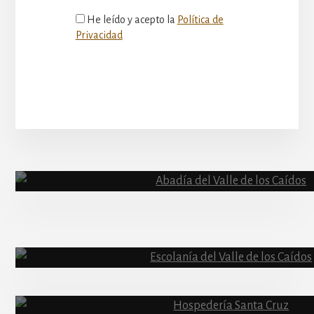
He leído y acepto la
Política de
Privacidad
More
Content
Abadía