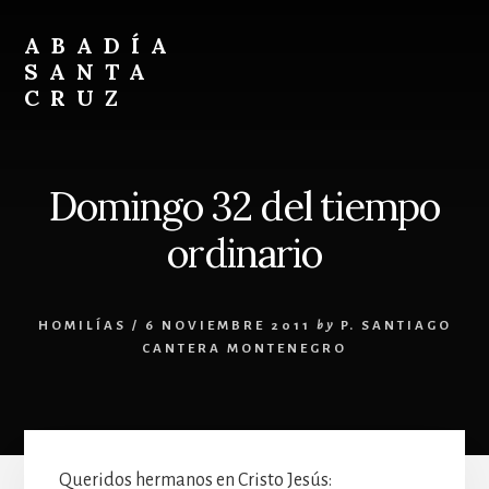
Skip
Skip
to
to
ABADÍA
content
footer
SANTA
CRUZ
Benedictinos
Domingo 32 del tiempo
ordinario
HOMILÍAS
/
6 NOVIEMBRE 2011
by
P. SANTIAGO
CANTERA MONTENEGRO
Queridos hermanos en Cristo Jesús: