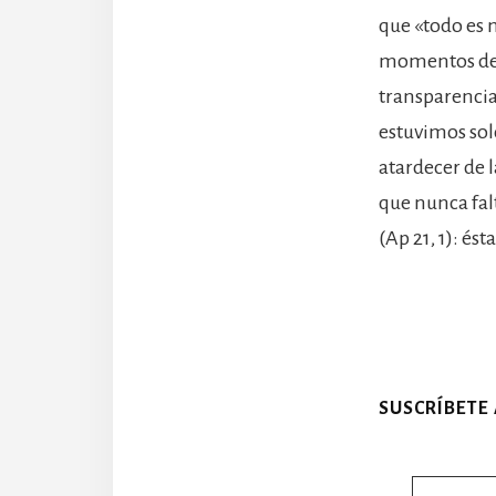
que «todo es 
momentos de d
transparencia
estuvimos sol
atardecer de l
que nunca fal
(Ap 21, 1): és
SUSCRÍBETE