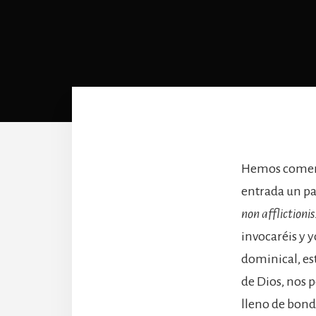
Hemos comenz
entrada un pa
non afflictioni
invocaréis y y
dominical, es
de Dios, nos 
lleno de bonda