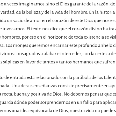
o a veces imaginamos, sino el Dios garante de la razón, de l
a verdad, de la belleza y de la vida del hombre. En la histor
do un vacío de amor en el corazón de este Dios que nos e
e invocamos. El texto nos dice que el corazón divino ha tr
s hombres, por eso en el horizonte de toda existencia se v
a. Los monjes queremos encarnar este profundo anhelo de
vivimos consagrados a alabar e interceder, con la certeza d
s súplicas en favor de tantos y tantos hermanos que sufren
to de entrada está relacionado con la parábola de los talen
mada. Una de sus enseñanzas consiste precisamente en ay
a recta, buena y positiva de Dios. No debemos pensar que e
aguarda dónde poder sorprendernos en un fallo para aplica
enemos una idea equivocada de Dios, nuestra vida no puede 