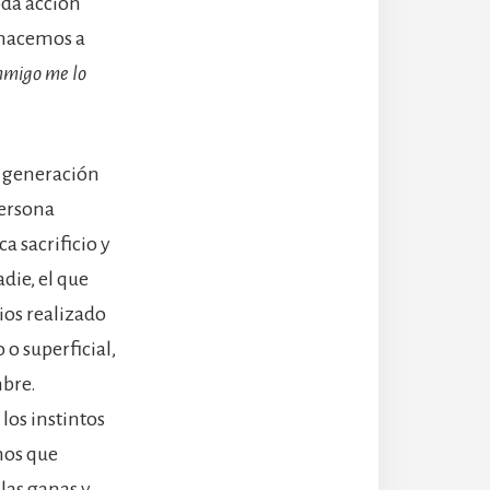
oda acción
e hacemos a
onmigo me lo
ra generación
persona
a sacrificio y
die, el que
ios realizado
o superficial,
mbre.
los instintos
mos que
las ganas y