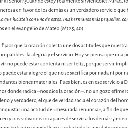
ir al Señor? ¿Cuándo estoy realmente sirviéndole? Mirad, t
generosa en favor de los demás es un verdadero servicio qu
Lo que hicisteis con uno de estos, mis hermanos más pequeños, c
s en el evangelio de Mateo (Mt 25, 40).
, fijaos que la oración colecta une dos actitudes que nuest
mpatibles: la alegría y el servicio. Hoy se piensa que una 
vir no puede estar contenta ni ser feliz, porque servir implic
 puede estar alegre el que no se sacrifica por nada ni por na
antes bienes materiales. Pues bien, es en ese servicio a D
os donde radica –nos dice la oración–, no un gozo efímero 
pleno y verdadero, el que de verdad sacia el corazón del ho
quistar una actitud de «mesurada renuncia», a fin de que 
icen y nos volvamos incapaces de servir a los demás: ¡tene
nunciar!; no se puede llevar a cabo todo lo que determinen 