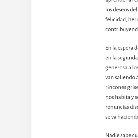
los deseos de
felicidad, her
contribuyendo
En la espera 
en la segunda
generosa a lo
van saliendo a
rincones grise
nos habita y s
renuncias dis
se va haciendo
Nadie sabe cu