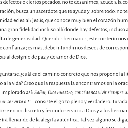
s defectos o ciertos pecados, no te desanimes; acude a la c
ración, busca un sacerdote que te ayude y, sobre todo, no te
nidad eclesial: Jesús, que conoce muy bien el corazón hu
na gran fidelidad incluso allí donde hay defectos, incluso 
alta de generosidad. Queridos hermanos, este misterio nos 
e confianza; es más, debe infundirnos deseos de correspo
zas al designio de paz y de amor de Dios.
guntarse, ¿cuál es el camino concreto que nos propone la li
to a la vida? Creo que la respuesta la encontramos en la orac
 implorado así:
Señor, Dios nuestro, concédenos vivir siempre a
e en servirte a ti…
consiste el gozo pleno y verdadero. Tu vid
irse en un discreto y fecundo servicio a Dios y a los herma
e irá llenando de la alegría auténtica. Tal vez alguno se dig