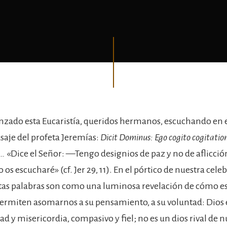
ado esta Eucaristía, queridos hermanos, escuchando en e
saje del profeta Jeremías:
Dicit Dominus: Ego cogito cogitation
s…
«Dice el Señor: —Tengo designios de paz y no de aflicci
o os escucharé» (cf. Jer 29, 11). En el pórtico de nuestra cele
tas palabras son como una luminosa revelación de cómo es
permiten asomarnos a su pensamiento, a su voluntad: Dios 
d y misericordia, compasivo y fiel; no es un dios rival de n