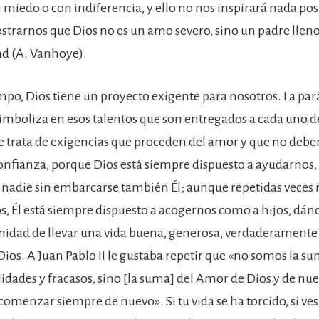
miedo o con indiferencia, y ello no nos inspirará nada posi
ostrarnos que Dios no es un amo severo, sino un padre lleno
d (A. Vanhoye).
po, Dios tiene un proyecto exigente para nosotros. La par
simboliza en esos talentos que son entregados a cada uno d
 trata de exigencias que proceden del amor y que no debe
onfianza, porque Dios está siempre dispuesto a ayudarnos,
nadie sin embarcarse también Él; aunque repetidas veces 
 Él está siempre dispuesto a acogernos como a hijos, dá
idad de llevar una vida buena, generosa, verdaderamente
ios. A Juan Pablo II le gustaba repetir que «no somos la s
idades y fracasos, sino [la suma] del Amor de Dios y de nue
comenzar siempre de nuevo». Si tu vida se ha torcido, si ve