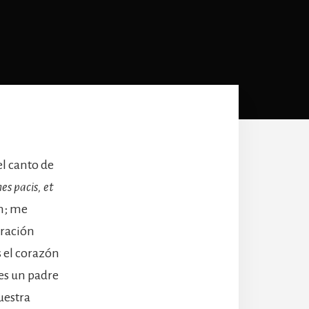
l canto de
es pacis, et
ón; me
bración
 el corazón
es un padre
uestra