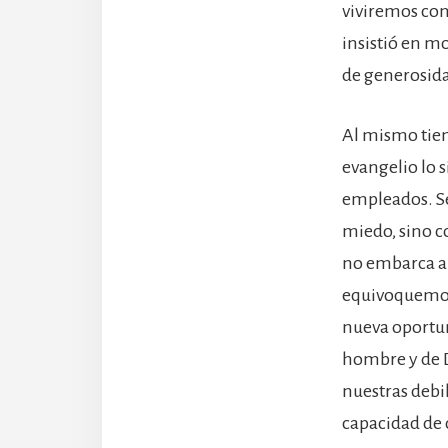
viviremos con 
insistió en m
de generosida
Al mismo tiem
evangelio lo 
empleados. Se
miedo, sino c
no embarca a 
equivoquemos,
nueva oportun
hombre y de D
nuestras debil
capacidad de 