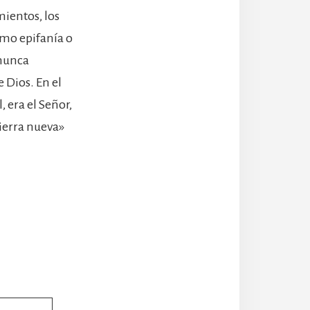
mientos, los
omo epifanía o
 nunca
 Dios. En el
, era el Señor,
tierra nueva»