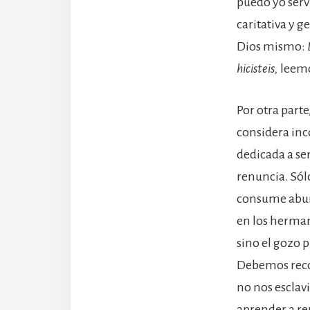
puedo yo serv
caritativa y 
Dios mismo:
hicisteis,
leemo
Por otra parte
considera inco
dedicada a ser
renuncia. Sólo
consume abund
en los herman
sino el gozo 
Debemos recon
no nos esclav
aprender a re