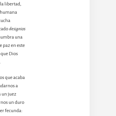
a libertad,
ia humana
scucha
azado
designios
islumbra una
 paz en este
e que Dios
.
tos que acaba
udarnos a
s un juez
rnos un duro
ser fecunda: