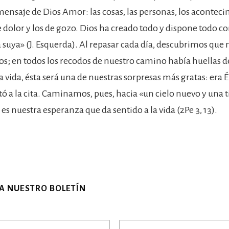
mensaje de Dios Amor: las cosas, las personas, los aconteci
olor y los de gozo. Dios ha creado todo y dispone todo c
 suya» (J. Esquerda). Al repasar cada día, descubrimos que
os; en todos los recodos de nuestro camino había huellas de
a vida, ésta será una de nuestras sorpresas más gratas: era Él
tó a la cita. Caminamos, pues, hacia «un cielo nuevo y una 
ta es nuestra esperanza que da sentido a la vida (2Pe 3, 13).
 A NUESTRO BOLETÍN