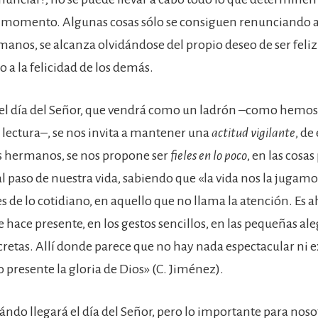
l momento. Algunas cosas sólo se consiguen renunciando a e
manos, se alcanza olvidándose del propio deseo de ser feliz
 a la felicidad de los demás.
del día del Señor, que vendrá como un ladrón –como hemo
 lectura–, se nos invita a mantener una
actitud vigilante
, de
s hermanos, se nos propone ser
fieles en lo poco
, en las cosa
l paso de nuestra vida, sabiendo que «la vida nos la jugamo
s de lo cotidiano, en aquello que no llama la atención. Es 
e hace presente, en los gestos sencillos, en las pequeñas aleg
cretas. Allí donde parece que no hay nada espectacular ni 
 presente la gloria de Dios» (C. Jiménez).
ándo llegará el día del Señor, pero lo importante para noso