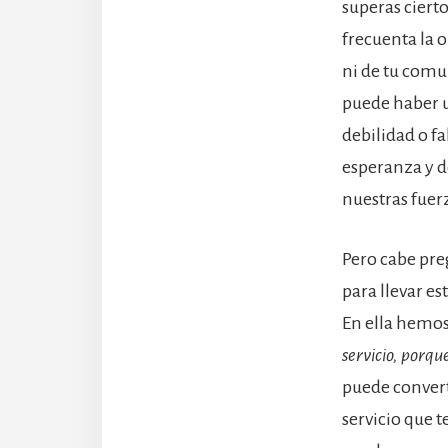
superas cierto
frecuenta la o
ni de tu comu
puede haber u
debilidad o f
esperanza y d
nuestras fuer
Pero cabe pre
para llevar es
En ella hemos
servicio, porqu
puede convert
servicio que t