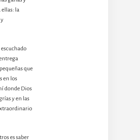
llas: la
 y
s escuchado
 entrega
s pequeñas que
s en los
ahí donde Dios
rías y en las
extraordinario
tros es saber