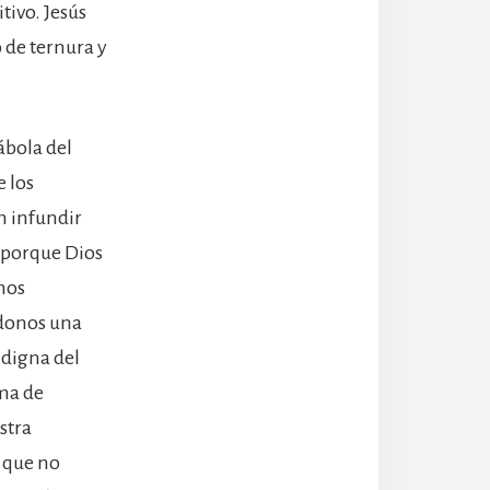
tivo. Jesús
 de ternura y
ábola del
e los
n infundir
 porque Dios
nos
ndonos una
 digna del
uma de
stra
s que no