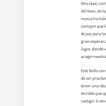
felicidad, com
del bien, de l
nunca ha habi
siempre que l
de paz
para lo
gran esperanz
lugar, donde 
acoge nuestra
Este bello can
de ser procla
tener una ide
terrible que 
castigo. Si t