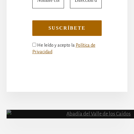
He leído y acepto la
Política de
Privacidad
More
Content