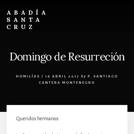
Skip
Skip
to
to
ABADÍA
content
footer
SANTA
CRUZ
Benedictinos
Domingo de Resurreción
HOMILÍAS
/
16 ABRIL 2017
by
P. SANTIAGO
CANTERA MONTENEGRO
Queridos hermanos: