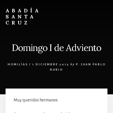
Skip
Skip
to
to
ABADÍA
content
footer
SANTA
CRUZ
Benedictinos
Domingo I de Adviento
HOMILÍAS
/
1 DICIEMBRE 2013
by
P. JUAN PABLO
RUBIO
Muy queridos hermanos: