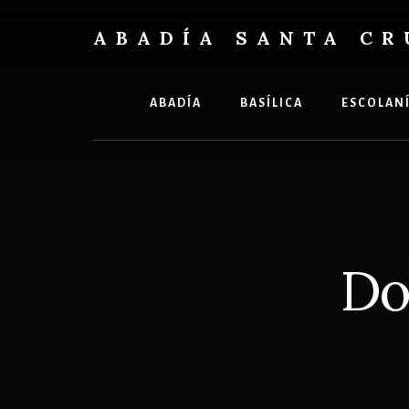
Skip
Skip
to
to
ABADÍA SANTA CR
content
footer
Benedictinos
ABADÍA
BASÍLICA
ESCOLAN
Do