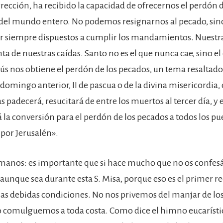
rrección, ha recibido la capacidad de ofrecernos el perdón 
 del mundo entero. No podemos resignarnos al pecado, sin
 siempre dispuestos a cumplir los mandamientos. Nuestra
nta de nuestras caídas. Santo no es el que nunca cae, sino e
sús nos obtiene el perdón de los pecados, un tema resaltado
domingo anterior, II de pascua o de la divina misericordia,
s padecerá, resucitará de entre los muertos al tercer día, 
 la conversión para el perdón de los pecados a todos los pu
or Jerusalén».
anos: es importante que si hace mucho que no os confesái
 aunque sea durante esta S. Misa, porque eso es el primer re
as debidas condiciones. No nos privemos del manjar de los
comulguemos a toda costa. Como dice el himno eucarístico