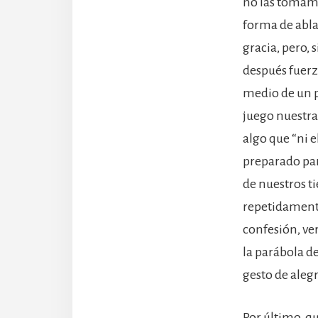
no las tomamo
forma de abla
gracia, pero,
después fuerz
medio de un 
juego nuestra 
algo que “ni e
preparado par
de nuestros t
repetidamente
confesión, ve
la parábola de
gesto de aleg
Por último, q