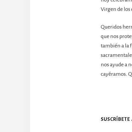
Virgen de los
Queridos herm
que nos prote
también a la f
sacramentales
nos ayude a no
cayéramos. Qu
SUSCRÍBETE