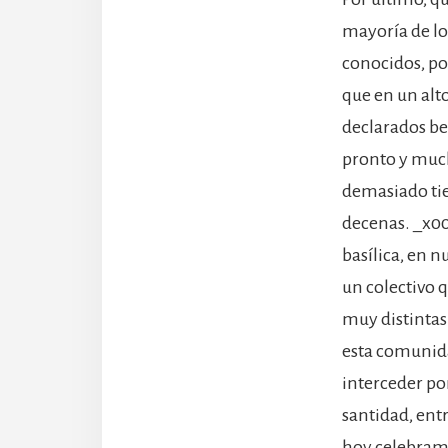
mayoría de los
conocidos, po
que en un alt
declarados bea
pronto y much
demasiado tie
decenas. _x00
basílica, en 
un colectivo 
muy distintas 
esta comunida
interceder po
santidad, entr
hoy celebramo