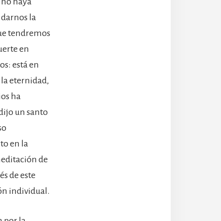
e no haya
 darnos la
que tendremos
uerte en
s: está en
 la eternidad,
ios ha
dijo un santo
so
to en la
editación de
és de este
ón individual.
 por la