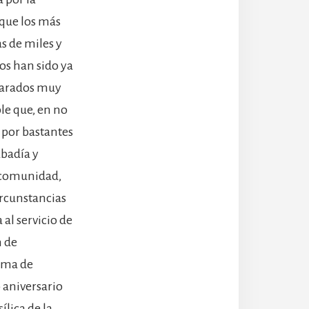
 que los más
s de miles y
os han sido ya
clarados muy
le que, en no
 por bastantes
abadía y
a comunidad,
rcunstancias
 al servicio de
n de
fama de
o aniversario
lica de la