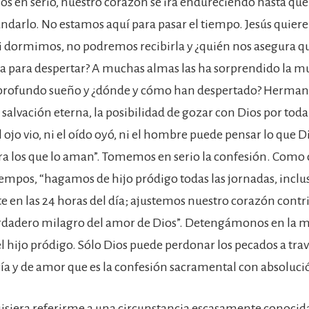
s en serio, nuestro corazón se irá endureciendo hasta qu
ndarlo. No estamos aquí para pasar el tiempo. Jesús quiere
 si dormimos, no podremos recibirla y ¿quién nos asegura 
a para despertar? A muchas almas las ha sorprendido la m
profundo sueño y ¿dónde y cómo han despertado? Hermano
salvación eterna, la posibilidad de gozar con Dios por toda
l ojo vio, ni el oído oyó, ni el hombre puede pensar lo que D
a los que lo aman”. Tomemos en serio la confesión. Como 
iempos, “hagamos de hijo pródigo todas las jornadas, inclu
 en las 24 horas del día; ajustemos nuestro corazón contri
rdadero milagro del amor de Dios”. Detengámonos en la m
l hijo pródigo. Sólo Dios puede perdonar los pecados a trav
ría y de amor que es la confesión sacramental con absoluci
uisiera referirme a una circunstancia escasamente conocida