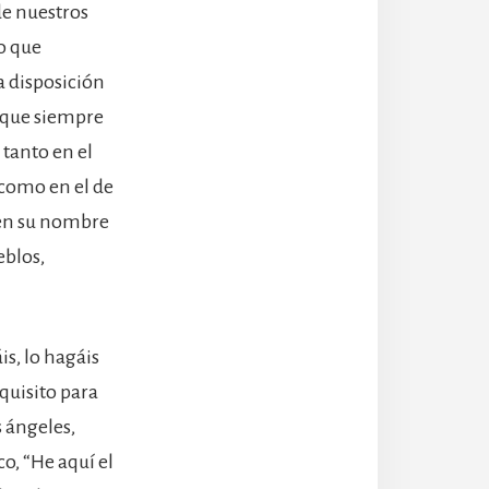
de nuestros
o que
 disposición
l que siempre
 tanto en el
 como en el de
y en su nombre
eblos,
s, lo hagáis
quisito para
 ángeles,
, “He aquí el