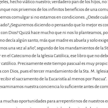
geles, hecho viático nuestro; verdadero pan de los hijos, n
Aunque nos privemos de los infinitos beneficios de una co
bemos comulgar si no estamos en condiciones. ¿Desde cuá
ado? ¿Seguiremos diciendo o pensando que lo mejor es co
con Dios? Quizá hace mucho que ni nos lo planteamos, por
omo decía algún santo, más que madre es abuela y solo exige
nos una vez al año”, segundo de los mandamientos de la Sta
 en el Catecismo de la Iglesia Católica, ese libro que no deb
católico. Precisamente este tiempo pascual es muy propic
s con Dios, pues el tercer mandamiento de la Sta. M. Iglesi
ecibir el sacramento de la Eucaristía al menos por Pascua”. 
examinamos nuestra conciencia lo suficiente antes de com
da muchas oportunidades para arrepentirnos de nuestros er