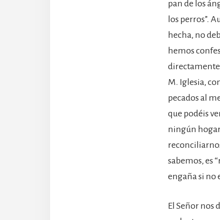
pan de los án
los perros”. 
hecha, no de
hemos confes
directamente 
M. Iglesia, c
pecados al me
que podéis ver
ningún hogar 
reconciliarno
sabemos, es “r
engaña si no 
El Señor nos 