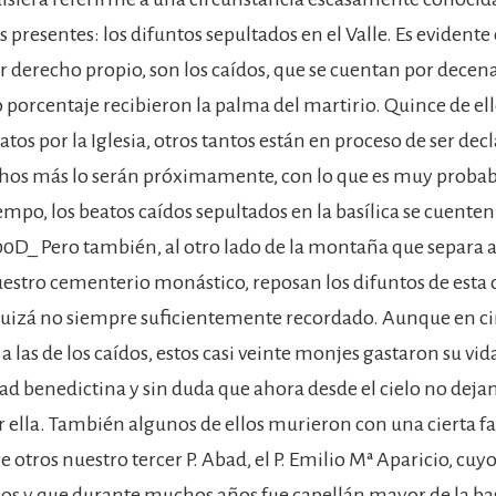
 presentes: los difuntos sepultados en el Valle. Es evidente
r derecho propio, son los caídos, que se cuentan por decena
o porcentaje recibieron la palma del martirio. Quince de ell
tos por la Iglesia, otros tantos están en proceso de ser de
os más lo serán próximamente, con lo que es muy probab
mpo, los beatos caídos sepultados en la basílica se cuenten
0D_ Pero también, al otro lado de la montaña que separa 
nuestro cementerio monástico, reposan los difuntos de est
quizá no siempre suficientemente recordado. Aunque en ci
a las de los caídos, estos casi veinte monjes gastaron su vida
d benedictina y sin duda que ahora desde el cielo no deja
r ella. También algunos de ellos murieron con una cierta 
e otros nuestro tercer P. Abad, el P. Emilio Mª Aparicio, cuy
s y que durante muchos años fue capellán mayor de la basí