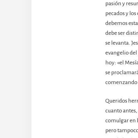
pasión y resu
pecados y los
debemos estar
debe ser disti
se levanta. Je
evangelio del 
hoy: «el Mesía
se proclamará
comenzando p
Queridos herm
cuanto antes,
comulgar en l
pero tampoco 