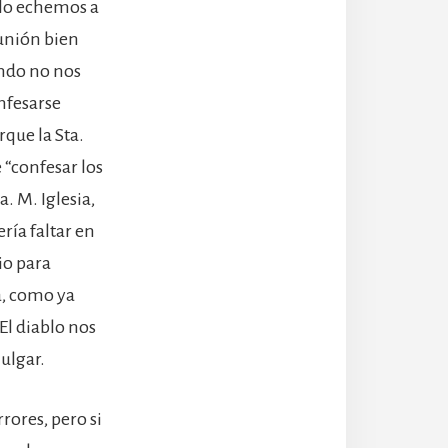
o lo echemos a
munión bien
ndo no nos
nfesarse
que la Sta.
 “confesar los
. M. Iglesia,
ería faltar en
io para
a, como ya
El diablo nos
ulgar.
rores, pero si