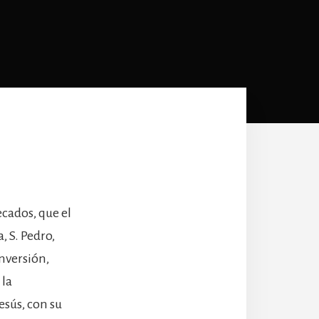
ecados, que el
, S. Pedro,
onversión,
 la
esús, con su