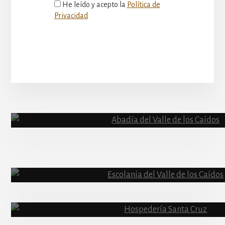
He leído y acepto la
Política de
Privacidad
More
Content
Abadía