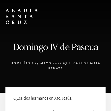
Skip
Skip
to
to
ABADÍA
content
footer
SANTA
CRUZ
Benedictinos
Domingo IV de Pascua
HOMILÍAS
/
15 MAYO 2011
by
P. CARLOS MATA
PEÑATE
Queridos hermanos en Xto, Jesús: