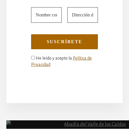
He leído y acepto la
Política de
Privacidad
More
Content