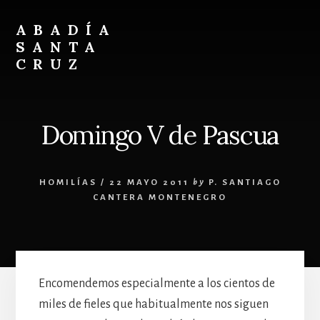
Skip
Skip
to
to
ABADÍA
content
footer
SANTA
CRUZ
Benedictinos
Domingo V de Pascua
HOMILÍAS
/
22 MAYO 2011
by
P. SANTIAGO
CANTERA MONTENEGRO
Encomendemos especialmente a los cientos de
miles de fieles que habitualmente nos siguen