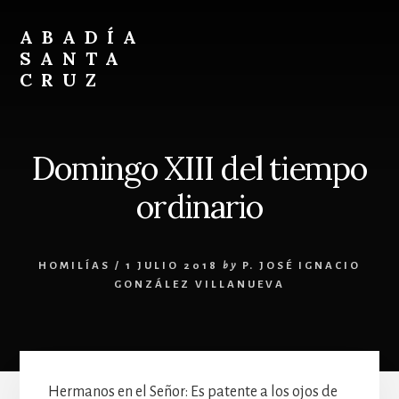
Skip
Skip
to
to
ABADÍA
content
footer
SANTA
CRUZ
Benedictinos
Domingo XIII del tiempo
ordinario
HOMILÍAS
/
1 JULIO 2018
by
P. JOSÉ IGNACIO
GONZÁLEZ VILLANUEVA
Hermanos en el Señor: Es patente a los ojos de