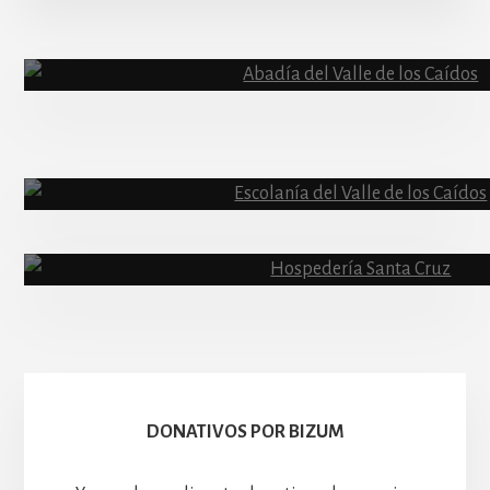
More
Content
Abadía
Escolanía
Basíli
Hospedería
DONATIVOS POR BIZUM