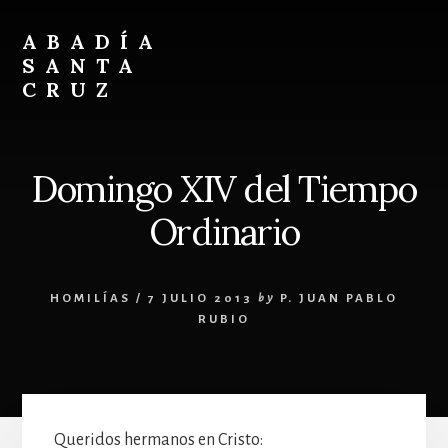
Skip
Skip
to
to
ABADÍA
content
footer
SANTA
CRUZ
Benedictinos
Domingo XIV del Tiempo
Ordinario
HOMILÍAS
/
7 JULIO 2013
by
P. JUAN PABLO
RUBIO
Queridos hermanos en Cristo: