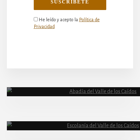
He leído y acepto la
Política de
Privacidad
More
Content
Abadía