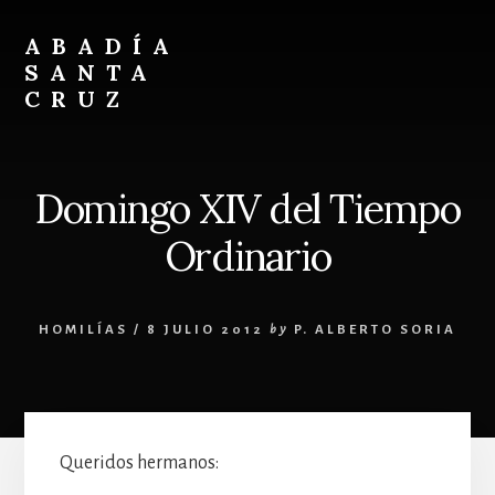
Skip
Skip
to
to
ABADÍA
content
footer
SANTA
CRUZ
Benedictinos
Domingo XIV del Tiempo
Ordinario
HOMILÍAS
/
8 JULIO 2012
by
P. ALBERTO SORIA
Queridos hermanos: