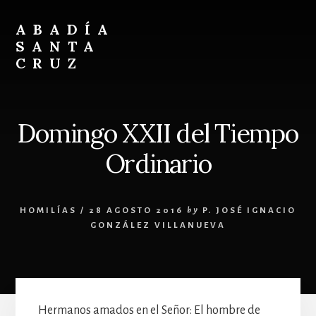
Skip
Skip
to
to
ABADÍA
content
footer
SANTA
CRUZ
Benedictinos
Domingo XXII del Tiempo
Ordinario
HOMILÍAS
/
28 AGOSTO 2016
by
P. JOSÉ IGNACIO
GONZÁLEZ VILLANUEVA
Hermanos amados en el Señor: El hombre de