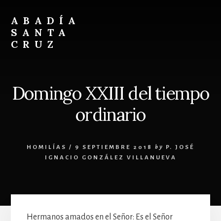
Skip
Skip
to
to
ABADÍA
content
footer
SANTA
CRUZ
Benedictinos
Domingo XXIII del tiempo
ordinario
HOMILÍAS
/
9 SEPTIEMBRE 2018
by
P. JOSÉ
IGNACIO GONZÁLEZ VILLANUEVA
Hermanos amados en el Señor: Es el Señor