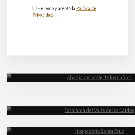
He leído y acepto la
Política de
Privacidad
More
Content
Abadía