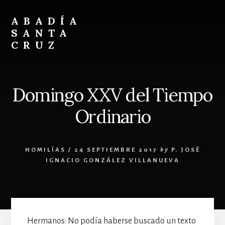
Skip
Skip
to
to
ABADÍA
content
footer
SANTA
CRUZ
Benedictinos
Domingo XXV del Tiempo
Ordinario
HOMILÍAS
/
24 SEPTIEMBRE 2017
by
P. JOSÉ
IGNACIO GONZÁLEZ VILLANUEVA
Hermanos: No podía haberse buscado un texto