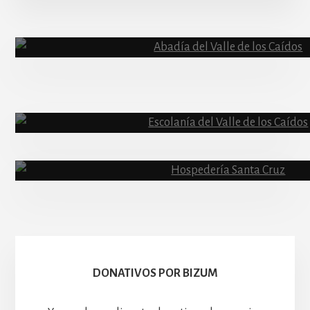
More
Content
Abadía
Escolanía
Basíli
Hospedería
DONATIVOS POR BIZUM