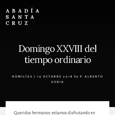
Skip
Skip
to
to
ABADÍA
content
footer
SANTA
CRUZ
Benedictinos
Domingo XXVIII del
tiempo ordinario
HOMILÍAS
/
14 OCTUBRE 2018
by
P. ALBERTO
SORIA
Queridos hermanos: estamos disfrutando en