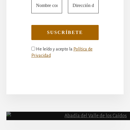
He leído y acepto la
Política de
Privacidad
More
Content