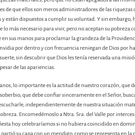
es de que ellos son meros administradores de las riquezas 
 y están dispuestos a cumplir su voluntad. Y sin embargo,
e lo más necesario para vivir, pero no aceptan su pobreza
 en sus manos para proclamar la grandeza de la Providenci
vidia por dentro y con frecuencia reniegan de Dios por h
suerte, sin descubrir que Dios les tenía reservada una mis
pesar de las apariencias.
anos, lo importante es la actitud de nuestro corazón, que d
soberbio, que debe confiar sinceramente en el Señor, busca
e, escucharle, independientemente de nuestra situación mate
pobreza. Encomedémoslo a Ntra. Sra. del Valle por interces
fiesta hoy celebraríamos si no hubiera coincidido en domin
 partió su capa con un mendigo, como se representa en la 