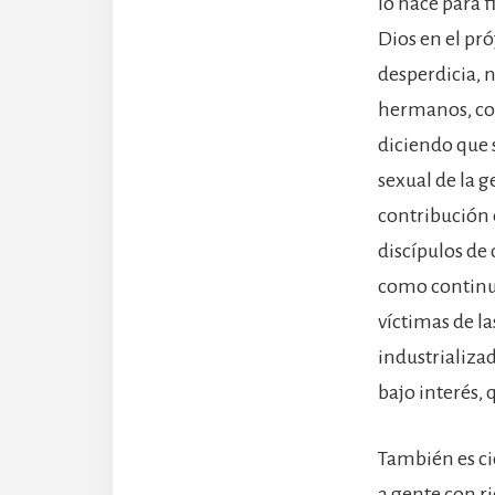
lo hace para 
Dios en el pró
desperdicia, n
hermanos, con
diciendo que s
sexual de la 
contribución 
discípulos de
como continua
víctimas de la
industrializa
bajo interés,
También es ci
a gente con r