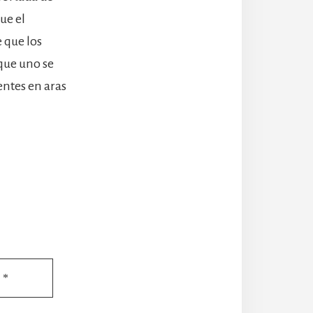
ue el
 que los
que uno se
entes en aras