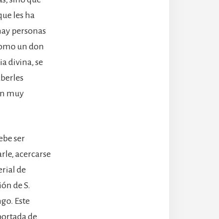
que les ha
 hay personas
 como un don
a divina, se
aberles
ión muy
ebe ser
rle, acercarse
rial de
ión de S.
go. Este
portada de