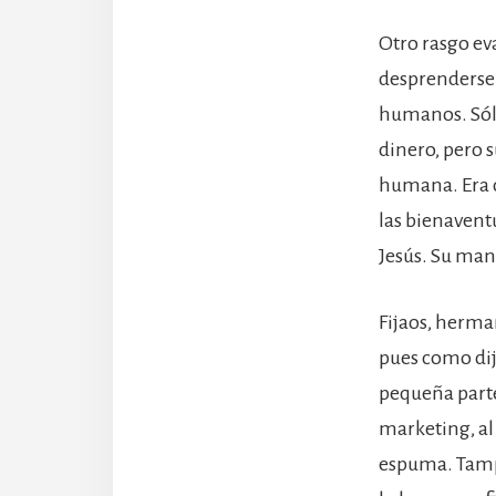
Otro rasgo eva
desprenderse 
humanos. Sólo
dinero, pero 
humana. Era dó
las bienavent
Jesús. Su man
Fijaos, herma
pues como dijo
pequeña parte
marketing, al
espuma. Tampo