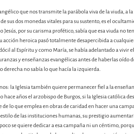
ngélico que nos transmite la parábola viva de la viuda, a la
de sus dos monedas vitales para su sustento, es el ocultamie
 Jesús, por su carisma profético, sabía que esa viuda no te
su acción heroica pasó totalmente desapercibida a cualqui
cil al Espíritu y como María, se había adelantado a vivir el
uranzas y enseñanzas evangélicas antes de haberlas oído de
o derecha no sabía lo que hacía la izquierda.
nos: la Iglesia también quiere permanecer fiel a la enseñan
 hace años el arzobispo de Burgos, si la Iglesia católica de
 de lo que emplea en obras de caridad en hacer una camp
 estilo de las instituciones humanas, su prestigio aumenta
co se quiere dedicar a esa campaña ni un céntimo, porque