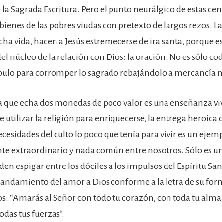
 la Sagrada Escritura. Pero el punto neurálgico de estas cen
 bienes de las pobres viudas con pretexto de largos rezos. La
cha vida, hacen a Jesús estremecerse de ira santa, porque e
l núcleo de la relación con Dios: la oración. No es sólo codi
úpulo para corromper lo sagrado rebajándolo a mercancía 
a que echa dos monedas de poco valor es una enseñanza viv
e utilizar la religión para enriquecerse, la entrega heroica 
ecesidades del culto lo poco que tenía para vivir es un eje
te extraordinario y nada común entre nosotros. Sólo es u
den espigar entre los dóciles a los impulsos del Espíritu San
ndamiento del amor a Dios conforme a la letra de su for
os: “Amarás al Señor con todo tu corazón, con toda tu alma,
odas tus fuerzas”.