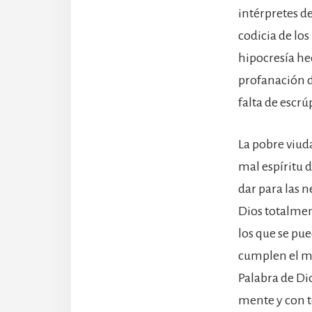
intérpretes de
codicia de los
hipocresía he
profanación de
falta de escr
La pobre viud
mal espíritu d
dar para las n
Dios totalmen
los que se pue
cumplen el ma
Palabra de Di
mente y con t