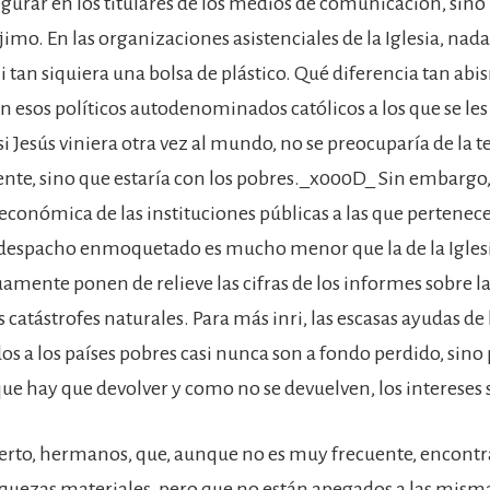
figurar en los titulares de los medios de comunicación, sin
jimo. En las organizaciones asistenciales de la Iglesia, nada
i tan siquiera una bolsa de plástico. Qué diferencia tan abi
 esos políticos autodenominados católicos a los que se les 
i Jesús viniera otra vez al mundo, no se preocuparía de la 
gente, sino que estaría con los pobres._x000D_ Sin embargo,
económica de las instituciones públicas a las que pertenece
 despacho enmoquetado es mucho menor que la de la Iglesi
mente ponen de relieve las cifras de los informes sobre la
s catástrofes naturales. Para más inri, las escasas ayudas de 
dos a los países pobres casi nunca son a fondo perdido, sino
 que hay que devolver y como no se devuelven, los intereses
erto, hermanos, que, aunque no es muy frecuente, encont
iquezas materiales, pero que no están apegados a las misma