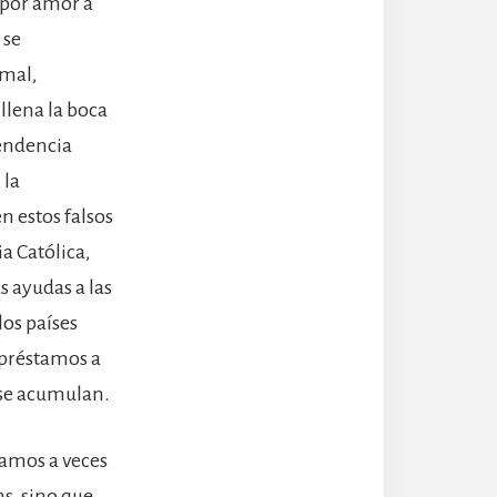
o por amor a
 se
smal,
llena la boca
tendencia
 la
n estos falsos
a Católica,
s ayudas a las
los países
 préstamos a
 se acumulan.
ramos a veces
s, sino que