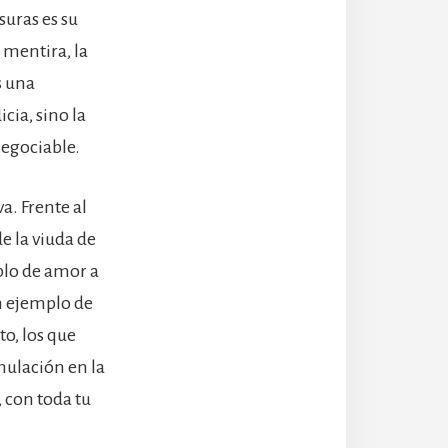
suras es su
 mentira, la
s una
cia, sino la
negociable.
a. Frente al
de la viuda de
mplo de amor a
n ejemplo de
to, los que
mulación en la
 con toda tu