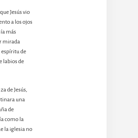
 que Jesús vio
nto a los ojos
nía más
er mirada
 espíritu de
 labios de
za de Jesús,
stinara una
aña de
ría como la
 la iglesia no