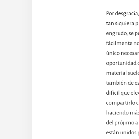
Por desgracia
tan siquiera 
engrudo, se p
fácilmente no
único necesari
oportunidad de
material suel
también de es
difícil que el
compartirlo c
haciendo más 
del prójimo a
están unidos 