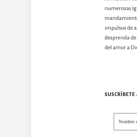
numerosas Igl
mandamiento d
impulsos de a
desprenda de 
del amor a Di
SUSCRÍBETE