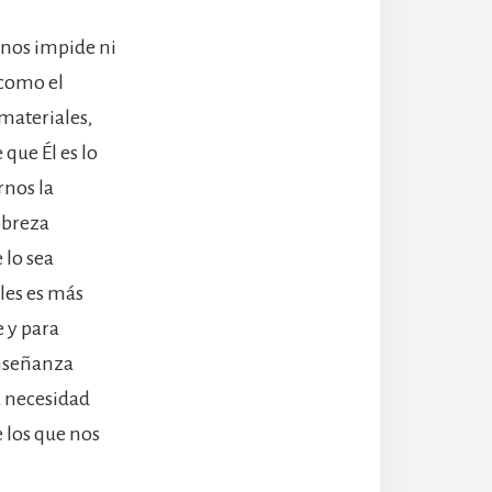
 nos impide ni
 como el
materiales,
que Él es lo
rnos la
pobreza
 lo sea
les es más
e y para
enseñanza
a necesidad
 los que nos