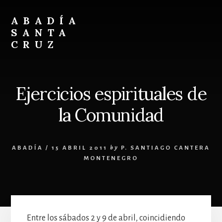
Skip
Skip
to
to
ABADÍA
content
footer
SANTA
CRUZ
Benedictinos
Ejercicios espirituales de
la Comunidad
ABADÍA
/
15 ABRIL 2011
by
P. SANTIAGO CANTERA
MONTENEGRO
Entre los sábados 2 y 9 de abril, coincidiendo