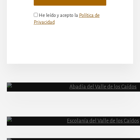
He leído y acepto la
Política de
Privacidad
More
Content
Abadía