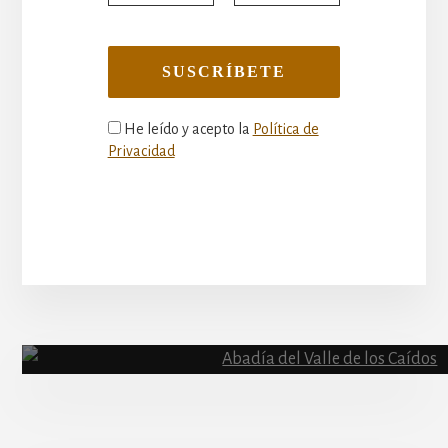
He leído y acepto la
Política de
Privacidad
More
Content