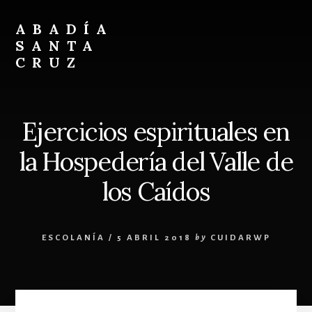
Skip
Skip
to
to
ABADÍA
content
footer
SANTA
CRUZ
Benedictinos
Ejercicios espirituales en
la Hospedería del Valle de
los Caídos
ESCOLANÍA
/
5 ABRIL 2018
by
CUIDARWP