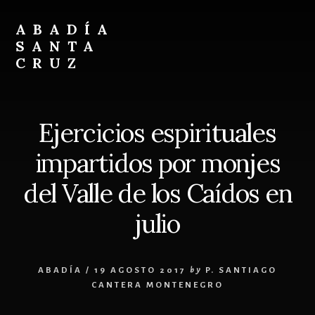
Skip
Skip
to
to
ABADÍA
content
footer
SANTA
CRUZ
Benedictinos
Ejercicios espirituales
impartidos por monjes
del Valle de los Caídos en
julio
ABADÍA
/
19 AGOSTO 2017
by
P. SANTIAGO
CANTERA MONTENEGRO