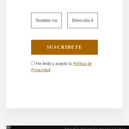
He leído y acepto la
Política de
Privacidad
More
Content