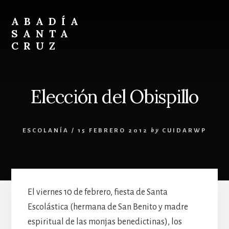
Skip
Skip
to
to
ABADÍA
content
footer
SANTA
CRUZ
Benedictinos
Elección del Obispillo
ESCOLANÍA
/
15 FEBRERO 2012
by
CUIDARWP
El viernes 10 de febrero, fiesta de Santa
Escolástica (hermana de San Benito y madre
espiritual de las monjas benedictinas), los