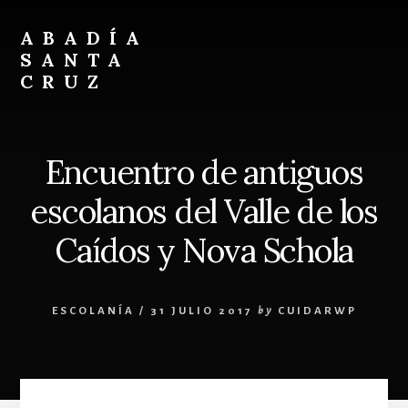
Skip
Skip
to
to
ABADÍA
content
footer
SANTA
CRUZ
Benedictinos
Encuentro de antiguos
escolanos del Valle de los
Caídos y Nova Schola
ESCOLANÍA
/
31 JULIO 2017
by
CUIDARWP