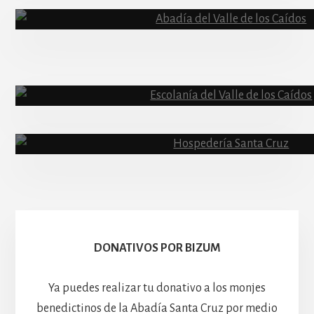
Content
Abadía
Escolanía
Basíli
Hospedería
DONATIVOS POR BIZUM
Ya puedes realizar tu donativo a los monjes
benedictinos de la Abadía Santa Cruz por medio